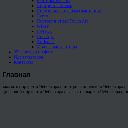
Картины маслом
Портрет пастелью
Портрет карандашом (имитация)
Скетч
Портрет в стиле Touch Art
WPAP
ГРАНЖ
Поп Арт
Art Brush
Модульные картины
3D фигурка по фото
Идеи подарков
Контакты
Главная
заказать портрет в Чебоксарах, портрет пастелью в Чебоксарах,
цифровой портрет в Чебоксарах, заказать шарж в Чебоксарах, п