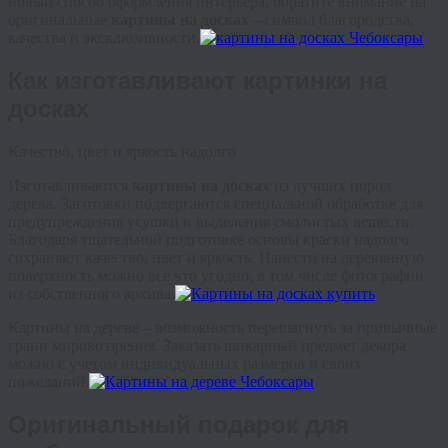
новый способ оформления интерьера, обратите внимание на
оригинальные
картины на досках
– символ благородства,
качества и эксклюзивности.
Как изготавливают картинки на
досках
Качество, цвет и яркость надолго
Изготавливаются
картины на досках
из лучших пород
дерева. Заготовки подвергаются специальной обработке для
предупреждения усушки и выделения смолистых веществ.
Благодаря тщательной подготовке основы краски надолго
сохраняют качество, цвет и яркость. Нанести на деревянную
поверхность можно все что угодно, в том числе фотографии
из собственного архива.
Картины на дереве – возможность перешагнуть за привычные
грани мировоззрения. Заказать шикарный предмет декора
можно с учетом индивидуальных размеров и своих
пожеланий.
Оригинальный подарок для