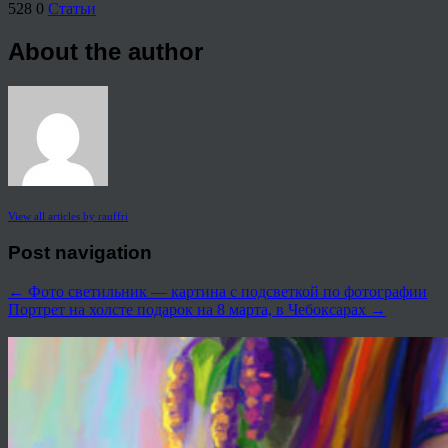
528
0
Статьи
About the author
View all articles by rauffri
Post navigation
←
Фото светильник — картина с подсветкой по фотографии
Портрет на холсте подарок на 8 марта, в Чебоксарах
→