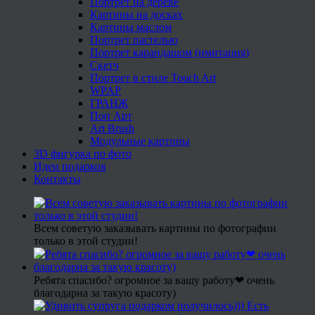
Портрет на дереве
Картины на досках
Картины маслом
Портрет пастелью
Портрет карандашом (имитация)
Скетч
Портрет в стиле Touch Art
WPAP
ГРАНЖ
Поп Арт
Art Brush
Модульные картины
3D фигурка по фото
Идеи подарков
Контакты
Всем советую заказывать картины по фотографии
только в этой студии!
Ребята спасибо? огромное за вашу работу❤ очень
благодарна за такую красоту)