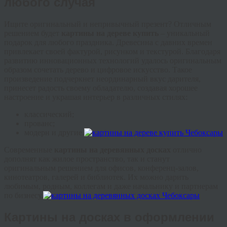
любого случая
Ищите оригинальный и непривычный презент? Отличным
решением будет
картины на дереве купить
–
уникальный
подарок для любого праздника. Древесина с давних времен
привлекает своей фактурой, рисунком и текстурой. Благодаря
развитию инновационных технологий удалось оригинальным
образом сочетать дерево и цифровое искусство. Такое
произведение подчеркнет неординарный вкус дарителя,
принесет радость своему обладателю, создавая хорошее
настроение и украшая интерьер в различных стилях:
классический;
прованс;
модерн и другие.
Современные
картины на деревянных досках
отлично
дополнят как жилое пространство, так и станут
оригинальным решением для офисов, конференц-залов,
кинотеатров, галерей и библиотек. Их можно дарить
любимым, родным, коллегам и даже начальнику и партнерам
по бизнесу.
Картины на досках в оформлении