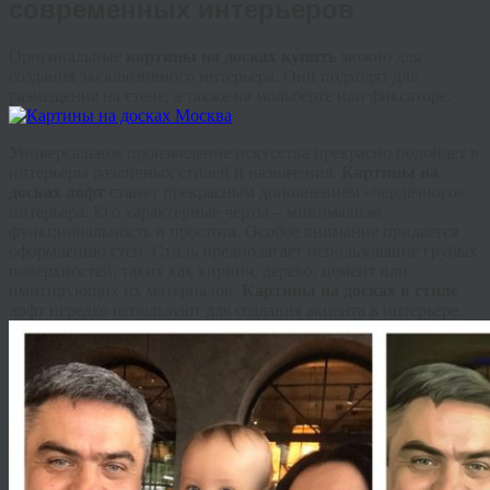
современных интерьеров
Оригинальные
картины на досках купить
можно для
создания эксклюзивного интерьера. Они подходят для
размещения на стене, а также на мольберте или фиксаторе.
Универсальное произведение искусства прекрасно подойдет в
интерьеры различных стилей и назначения.
Картины на
досках лофт
станут прекрасным дополнением «чердачного»
интерьера. Его характерные черты – минимализм,
функциональность и простота. Особое внимание придается
оформлению стен. Стиль предполагает использование грубых
поверхностей, таких как кирпич, дерево, цемент или
имитирующих их материалов.
Картины на досках в стиле
лофт нередко используют для создания акцента в интерьере.