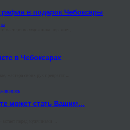
ографии в подарок Чебоксары
то мастерство художника поражает, ...
лсте в Чебоксарах
е, мастера своих рук превратят ...
 живопись
сте может стать Вашим…
 встает перед мужчинами ...