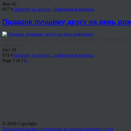
Янв
02
957
0
Портрет на холсте
,
Цифровая живопись
Подарок лучшему другу на день ро
Побывав на охоте лишь только один раз можно с уверенностью ск
Share This
Окт
19
974
0
Портрет на холсте
,
Цифровая живопись
Page 1 of 2
1
2
© 2026 Copyright.
Пользовательское соглашение на предоставление услуг