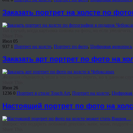
Заказать портрет на холсте по фот
Тот случай, когда картинка похожа на фото, но если увеличить, 
Share This
Июл
05
937
1
Портрет на холсте
,
Портрет по фото
,
Цифровая живопись
Заказать арт портрет по фото на хо
Желания сбываются, если в это сильно верить, но в данном случа
Share This
Июн
26
1236
0
Портрет в стиле Touch Art
,
Портрет на холсте
,
Цифровая
Настоящий портрет по фото на хол
Вопрос: что подарить любимой девушке, жене, маме, подруге —
Share This