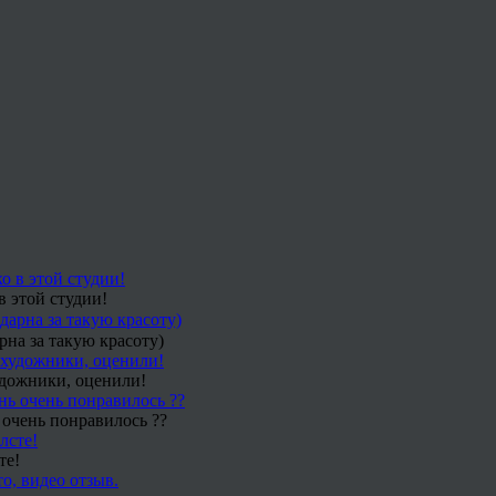
в этой студии!
рна за такую красоту)
удожники, оценили!
 очень понравилось ??
те!