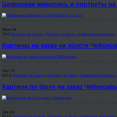
Цифровая живопись и портреты на 
В эпоху, когда цифровые фотографии хранятся тысячами в облач
Share This
Июн
04
76
0
Портрет на холсте
,
Портрет по фото
,
Цифровая живопись
Картины на заказ на холсте Чебокс
Заказать картину можно любых сюжетов и любых размеров. При 
Share This
Окт
29
835
0
Портрет на холсте
,
Портрет по фото
,
Цифровая живопись
Картина по фото на заказ Чебоксар
Портрет в подарок – лучшее решение, ведь увидеть себя на жи
Share This
Дек
26
812
0
Портрет на холсте
,
Портрет по фото
,
Цифровая живопись