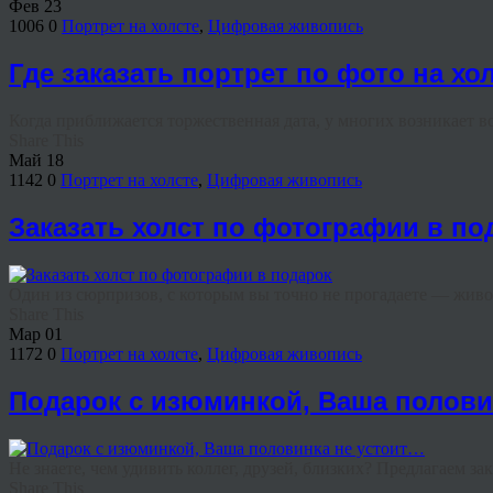
Фев
23
1006
0
Портрет на холсте
,
Цифровая живопись
Где заказать портрет по фото на хо
Когда приближается торжественная дата, у многих возникает вопр
Share This
Май
18
1142
0
Портрет на холсте
,
Цифровая живопись
Заказать холст по фотографии в по
Один из сюрпризов, с которым вы точно не прогадаете — живопи
Share This
Мар
01
1172
0
Портрет на холсте
,
Цифровая живопись
Подарок с изюминкой, Ваша полови
Не знаете, чем удивить коллег, друзей, близких? Предлагаем зака
Share This