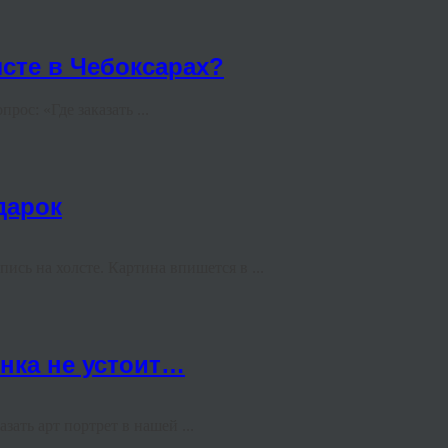
лсте в Чебоксарах?
ос: «Где заказать ...
дарок
сь на холсте. Картина впишется в ...
нка не устоит…
зать арт портрет в нашей ...