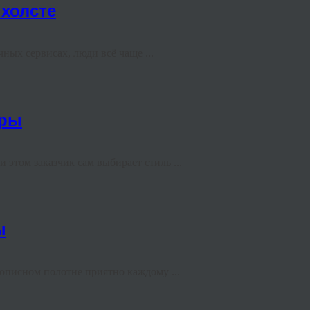
холсте
ных сервисах, люди всё чаще ...
ары
этом заказчик сам выбирает стиль ...
ы
вописном полотне приятно каждому ...