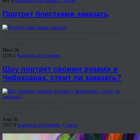
601
0
Картины блестками
,
Статьи
Портрет блестками заказать
Если вы решили произвести неизгладимое впечатление,
вовсе необязательно думать о том, как ...
Share This
Июл
26
1150
1
Картины блестками
Шоу портрет своими руками в
Чебоксарах, стоит ли заказать?
Оригинальный подарок — это воспоминание на долгие годы,
а порой даже на всю жизни. ...
Share This
Апр
26
3357
0
Картины блестками
,
Статьи