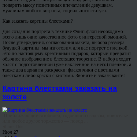
подарить массу позитивных впечатлений девушкам,
мужчинам любого возраста, социального статуса.
Как заказать картины блестками?
Для создания портрета в технике Флип-флоп необходимо
всего лишь одно качественное фото с интересной эмоцией.
После утверждения, согласования макета, выбора размера
будущей картины, мы изготовим для вас портрет с пленкой.
Это по-настоящему креативный подарок, который превратит
обычное изображение в блестящее творение. В набор входит
холст с подготовленной (уже наклеенной на него) пленкой, а
также два варианта раскраски: флакончики с цветными
блестками либо краски с кистями. Звоните и заказывайте!
Картина блестками заказать на
холсте
Приближающийся юбилей, годовщина свадьбы, новоселье
или любое другое торжество — повод ...
Share This
Июл
27