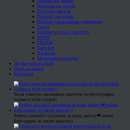
Портрет на дереве
Картины на досках
Картины маслом
Портрет пастелью
Портрет карандашом (имитация)
Скетч
Портрет в стиле Touch Art
WPAP
ГРАНЖ
Поп Арт
Art Brush
Модульные картины
3D фигурка по фото
Идеи подарков
Контакты
Всем советую заказывать картины по фотографии
только в этой студии!
Ребята спасибо? огромное за вашу работу❤ очень
благодарна за такую красоту)