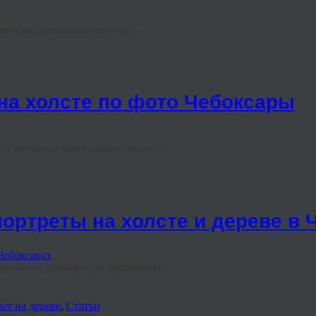
раска по номерам по фото – ...
на холсте по фото Чебоксары
 магазине: качественно, быстро, ...
портреты на холсте и дереве в 
суга. К примеру, раскрашивание ...
ет на дереве
,
Статьи