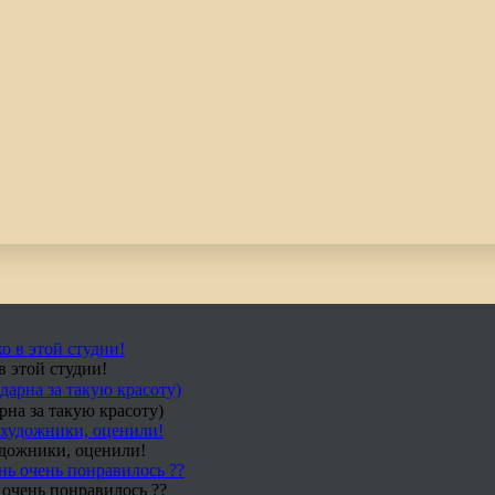
в этой студии!
рна за такую красоту)
удожники, оценили!
 очень понравилось ??