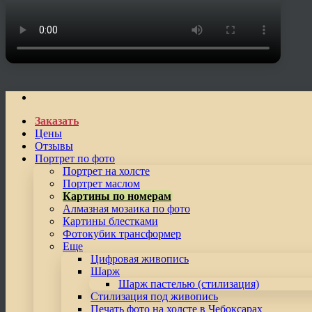
Заказать
Цены
Отзывы
Портрет по фото
Портрет на холсте
Портрет маслом
Картины по номерам
Алмазная мозаика по фото
Картины блестками
Фотокубик трансформер
Еще
Цифровая живопись
Шарж
Шарж пастелью (стилизация)
Стилизация под живопись
Печать фото на холсте в Чебоксарах