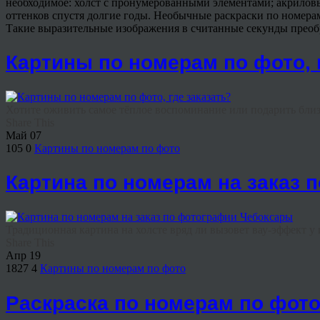
необходимое: холст с пронумерованными элементами; акриловы
оттенков спустя долгие годы. Необычные раскраски по номерам
Такие выразительные изображения в считанные секунды преоб
Картины по номерам по фото, 
Хотите оживить самое тёплое воспоминание или подарить близ
Share This
Май
07
105
0
Картины по номерам по фото
Картина по номерам на заказ
Традиционная картина на холсте вряд ли вызовет вау-эффект у п
Share This
Апр
19
1827
4
Картины по номерам по фото
Раскраска по номерам по фото