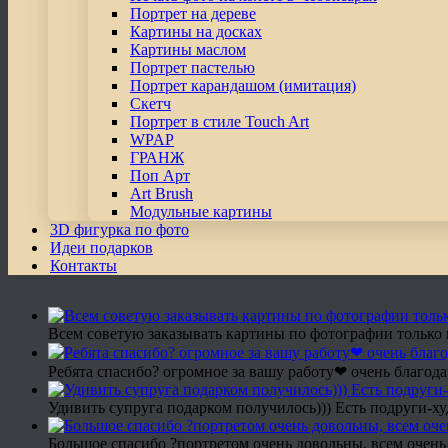
Портрет на дереве
Картины на досках
Картины маслом
Портрет пастелью
Портрет карандашом (имитация)
Скетч
Портрет в стиле Touch Art
WPAP
ГРАНЖ
Поп Арт
Art Brush
Модульные картины
3D фигурка по фото
Идеи подарков
Контакты
Всем советую заказывать картины по фотографии только 
Ребята спасибо? огромное за вашу работу❤ очень благода
Удивить супруга подарком получилось))) Есть подруги-х
Большое спасибо ?портретом очень довольны, всем очень