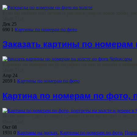
Если вы любите или мечтаете рисовать, ищите новое хобби, раск
Share This
Дек
25
690
1
Картины по номерам по фото
Заказать картины по номерам 
Картины по номерам по фотографии на холсте онлайн в интернет
Share This
Апр
24
2059
1
Картины по номерам по фото
Картина по номерам по фото, 
Рисование — один из самых приятных и увлекательных видов до
Share This
Окт
08
1931
0
Картины на досках
,
Картины по номерам по фото
,
Портр