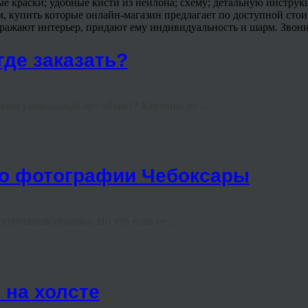
е краски; удобные кисти из нейлона; схему; детальную инстру
, купить которые онлайн-магазин предлагает по доступной стои
ражают интерьер, придают ему индивидуальность и шарм. Звонит
где заказать?
ким уникальный арт-объект? Картины по ...
 по фотографии Чебоксары
олучателя подарка. Но что если ее ...
 на холсте