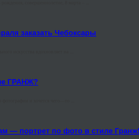
ждения, совершеннолетие, 8 марта – ...
враля заказать Чебоксары
ьного искусства вдохновляет на ...
иле ГРАНЖ?
 фотографии и хочется чего—то ...
 — портрет по фото в стиле Гранж