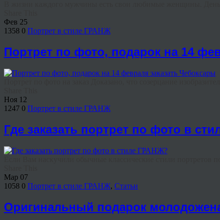
В жизни каждого мужчины есть свои любимые женщины. День ро
Share This
Фев
25
1358
0
Портрет в стиле ГРАНЖ
Портрет по фото, подарок на 14 фе
Портрет по фото на заказ Доказано, что созерцание изобразител
Share This
Ноя
12
1247
0
Портрет в стиле ГРАНЖ
Где заказать портрет по фото в ст
Если Вам наскучили обычные классические стили портретов по
Share This
Мар
07
1058
0
Портрет в стиле ГРАНЖ
,
Статьи
Оригинальный подарок молодоженам