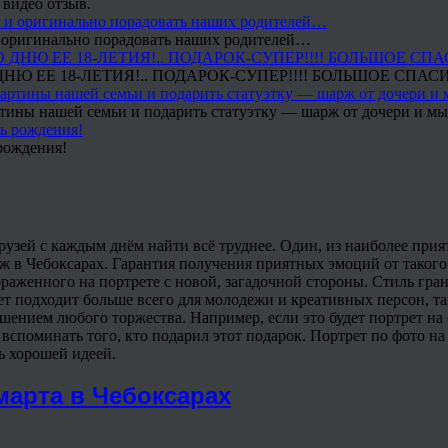
 видео отзыв.
 и оригинально порадовать наших родителей…
Ю ЕЕ 18-ЛЕТИЯ!.. ПОДАРОК-СУПЕР!!!! БОЛЬШОЕ СПАС
тины нашей семьи и подарить статуэтку — шарж от дочери и мы 
рождения!
и друзей с каждым днём найти всё труднее. Один, из наиболее при
ж в Чебоксарах. Гарантия получения приятных эмоций от такого
раженного на портрете с новой, загадочной стороны. Стиль гран
т подходит больше всего для молодежи и креативных персон, так
нием любого торжества. Например, если это будет портрет на св
 и вспоминать того, кто подарил этот подарок. Портрет по фото 
нь хорошей идеей.
 марта в Чебоксарах