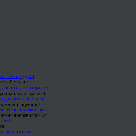
в этой студии!
рна за такую красоту)
удожники, оценили!
 очень понравилось ??
те!