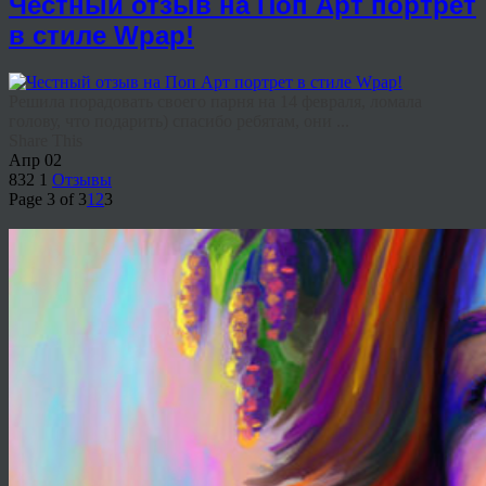
Честный отзыв на Поп Арт портрет
в стиле Wpap!
Решила порадовать своего парня на 14 февраля, ломала
голову, что подарить) спасибо ребятам, они ...
Share This
Апр
02
832
1
Отзывы
Page 3 of 3
1
2
3