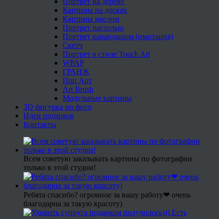
Портрет на дереве
Картины на досках
Картины маслом
Портрет пастелью
Портрет карандашом (имитация)
Скетч
Портрет в стиле Touch Art
WPAP
ГРАНЖ
Поп Арт
Art Brush
Модульные картины
3D фигурка по фото
Идеи подарков
Контакты
Всем советую заказывать картины по фотографии
только в этой студии!
Ребята спасибо? огромное за вашу работу❤ очень
благодарна за такую красоту)