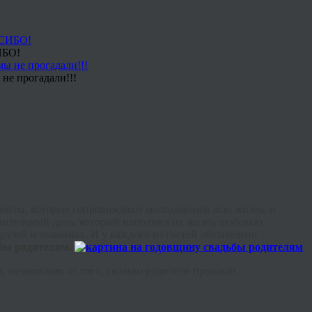
ИБО!
не прогадали!!!
моменты, которые сопровождают молодоженов всю жизнь, и
удивительный день, который наполнил их жизнь любовью,
узей и знакомых. И у каждого из гостей обязательно
бы родителям.
 независимо от того, сколько родители прожили.