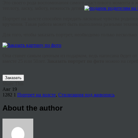
Это своего рода воспоминания самого счастливого момента в 
теплоту, ласку, заботу, нежность детям.
Портрет на холсте способен передать ласковые чувства родите
вручения. Такая работа может быть выполнена разными техни
Для того, чтобы заказать портрет, необходимо только нескольк
Она станет самым ценным из подарком, ведь написана будет о
вместе 25 или 50лет.
З
аказать
портрет по фото
можно на сереб
Заказать
Share This
Авг
19
1282
1
Портрет на холсте
,
Стилизация под живопись
About the author