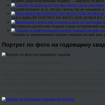
Безумно рады полученному подарку — портрету по фото,
Спасибо большое за то, что мы смогли так не ожиданно
ЗАКАЗЫВАЛИ ПОРТРЕТ ПО ФОТО ДЛЯ ДОЧКИ КО ДН
Мы решили сделать ему подарок в виде исторической кар
Спасибо за замечательный портрет-сюрприз на мой день 
Портрет по фото на годовщину сва
Что подарить на годовщину свадьбы?
Свадьба — особое торжество, которое всегда остается в памят
память о которых остается навсегда. Спустя годы, когда этот 
смыслом и прекрасными детьми. Поэтому годовщина свадьбы отм
возникнет вопрос о подборе подарка. Самым креативным и уд
Совместный
портрет на годовщину свадьбы родителям,
напи