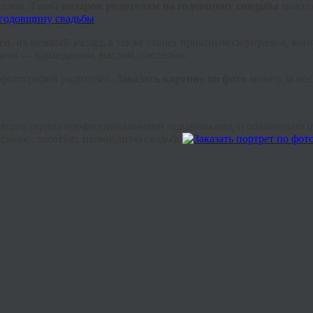
жизни. Такой
подарок родителям на годовщину свадьбы
можно 
лей, их нежный взгляд, а также станет приятным сюрпризом, кот
ками — карандашом, маслом, пастелью.
о фотографий родителей.
З
аказать
картину по фото
можно за нес
т всего сердца профессиональными художниками, и обязательно 
ряную, золотую, изумрудную свадьбу.