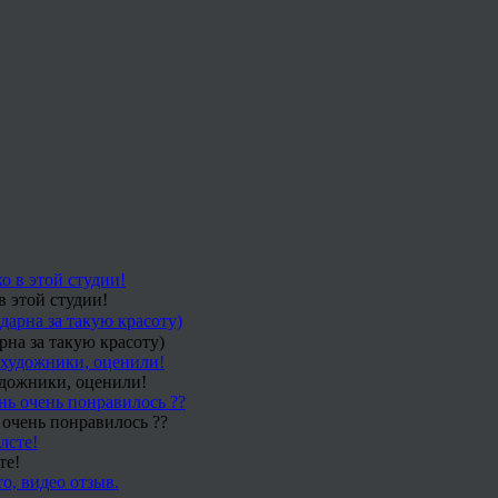
в этой студии!
рна за такую красоту)
удожники, оценили!
 очень понравилось ??
те!