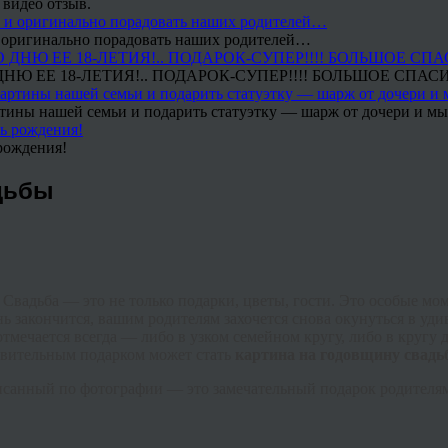
 видео отзыв.
 и оригинально порадовать наших родителей…
Ю ЕЕ 18-ЛЕТИЯ!.. ПОДАРОК-СУПЕР!!!! БОЛЬШОЕ СПАС
тины нашей семьи и подарить статуэтку — шарж от дочери и мы 
рождения!
дьбы
и. Свадьба — это не только подарки, цветы, гости. Это особые 
день закончится, вашим родителям захочется снова окунуться в 
ечается всегда — либо в узком семейном кругу, либо в кругу др
ивительным подарком может стать
картина на годовщину свадь
санный по фотографии — это замечательный подарок родителям,