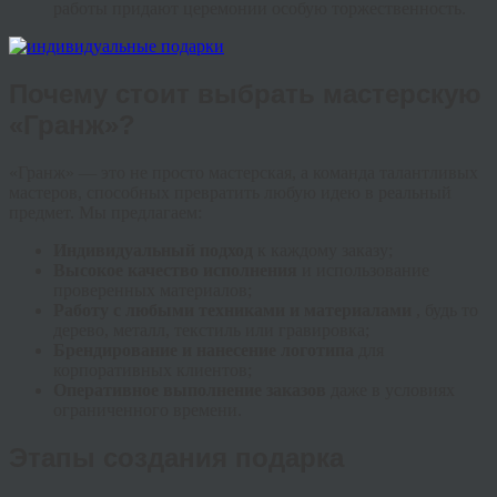
работы придают церемонии особую торжественность.
Почему стоит выбрать мастерскую
«Гранж»?
«Гранж» — это не просто мастерская, а команда талантливых
мастеров, способных превратить любую идею в реальный
предмет. Мы предлагаем:
Индивидуальный подход
к каждому заказу;
Высокое качество исполнения
и использование
проверенных материалов;
Работу с любыми техниками и материалами
, будь то
дерево, металл, текстиль или гравировка;
Брендирование и нанесение логотипа
для
корпоративных клиентов;
Оперативное выполнение заказов
даже в условиях
ограниченного времени.
Этапы создания подарка