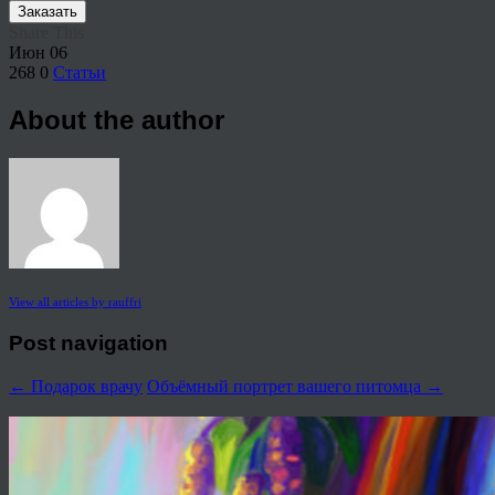
Заказать
Share This
Июн
06
268
0
Статьи
About the author
View all articles by rauffri
Post navigation
←
Подарок врачу
Объёмный портрет вашего питомца
→