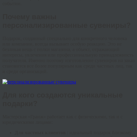
событии.
Почему важны
персонализированные сувениры?
Подарок, созданный специально для конкретного человека
или компании, всегда вызывает особую реакцию. Это не
безликая вещь с полки магазина, а объект, отражающий
интересы, увлечения или профессиональную принадлежность
получателя. Именно поэтому изготовление сувениров на заказ
становится все более популярным как среди частных лиц, так
и среди организаций.
Для кого создаются уникальные
подарки?
Мастерская «Гранж» работает как с физическими, так и с
юридическими лицами:
Для частных клиентов
: идеальный подарок близкому