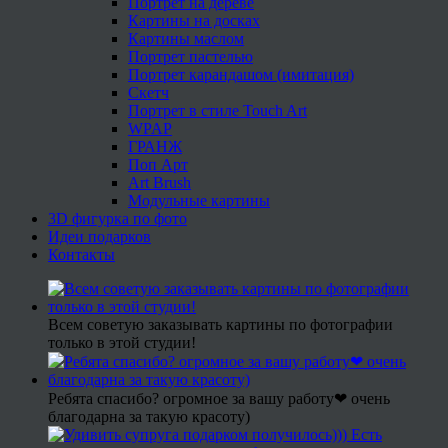
Портрет на дереве
Картины на досках
Картины маслом
Портрет пастелью
Портрет карандашом (имитация)
Скетч
Портрет в стиле Touch Art
WPAP
ГРАНЖ
Поп Арт
Art Brush
Модульные картины
3D фигурка по фото
Идеи подарков
Контакты
Всем советую заказывать картины по фотографии
только в этой студии!
Ребята спасибо? огромное за вашу работу❤ очень
благодарна за такую красоту)