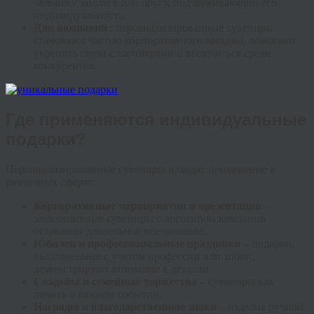
человеку, коллеге или другу, подчеркивающий его
индивидуальность.
Для компаний
: персонализированные сувениры
становятся частью корпоративного имиджа, помогают
укрепить связи с партнерами и выделиться среди
конкурентов.
Где применяются индивидуальные
подарки?
Персонализированные сувениры находят применение в
различных сферах:
Корпоративные мероприятия и презентации
–
эксклюзивные сувениры с логотипом компании
оставляют длительное впечатление.
Юбилеи и профессиональные праздники
– подарки,
выполненные с учетом профессии или хобби,
демонстрируют внимание к деталям.
Свадьбы и семейные торжества
– сувениры как
память о важном событии.
Награды и благодарственные знаки
– изделия ручной