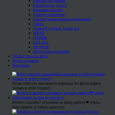
Портрет на дереве
Картины на досках
Картины маслом
Портрет пастелью
Портрет карандашом (имитация)
Скетч
Портрет в стиле Touch Art
WPAP
ГРАНЖ
Поп Арт
Art Brush
Модульные картины
3D фигурка по фото
Идеи подарков
Контакты
Всем советую заказывать картины по фотографии
только в этой студии!
Ребята спасибо? огромное за вашу работу❤ очень
благодарна за такую красоту)