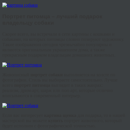
Портрет питомца – лучший подарок
владельцу собаки
Скорее всего, вы встречали в сети картины с кошками и
собаками, на которых питомцы словно позируют художнику.
Такие изображения сегодня чрезвычайно популярны и
являются оригинальным украшением дома, а также
прекрасным подарком владельцам домашних животных.
Живописный
портрет собаки
выполняется на холсте по
фотографии. Стиль вы выбираете самостоятельно. Лучше
всего
портрет питомца
выглядит в таких жанрах:
реализм,
дрим
-арт, шарж или поп-арт, которые отлично
вписываются в современный интерьер.
Если вас интересует
картина щенка
для подарка, то в нашей
мастерской вы можете
купить
портрет животного, который
будет исполнен с фотографической точностью.