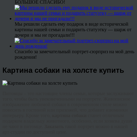
БОЛЬШОЕ СПАСИБО!
Мы решили сделать ему подарок в виде исторической
картины нашей семьи и подарить статуэтку — шарж от
дочери и мы не прогадали!!!
Спасибо за замечательный портрет-сюрприз на мой день
рождения!
Картина собаки на холсте купить
Питомцы – это настоящие члены семьи, которые заслуживают
того, чтобы быть увековеченными на портрете. Живописное
изображение любимой собаки в современном стиле можно
повесить в гостиной или прихожей, что добавит изюминки
интерьеру. Кроме того,
картина собаки
станет отличным
подарком владельцу животного, особенно, если хозяева души
не чают в питомце.
Заказать
такой портрет можно в нашей
арт-студии по доступной цене.