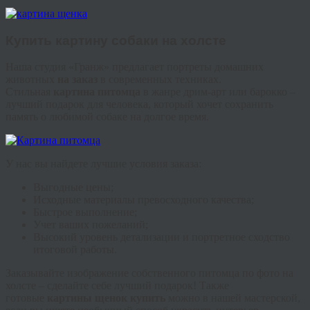
Купить картину собаки на холсте
Наша студия «
Гранж
» предлагает портреты домашних
животных
на заказ
в современных техниках.
Стильная
картина питомца
в жанре
дрим
-арт или барокко –
лучший подарок для человека, который хочет сохранить
память о любимой собаке на долгое время.
У нас вы найдете лучшие условия заказа:
Выгодные цены;
Исходные материалы превосходного качества;
Быстрое выполнение;
Учет ваших пожеланий;
Высокий уровень детализации и портретное сходство
итоговой работы.
Заказывайте изображение собственного питомца по фото на
холсте – сделайте себе лучший подарок! Также
готовые
картины щенок купить
можно в нашей мастерской,