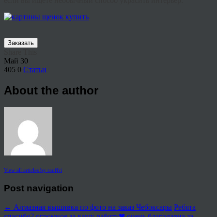
если вы ищете необычный способ украсить интерьер.
Заказать
Share This
Май
30
405
0
Статьи
About the author
View all articles by rauffri
Post navigation
←
Алмазная вышивка по фото на заказ Чебоксары
Ребята
спасибо? огромное за вашу работу❤ очень благодарна за