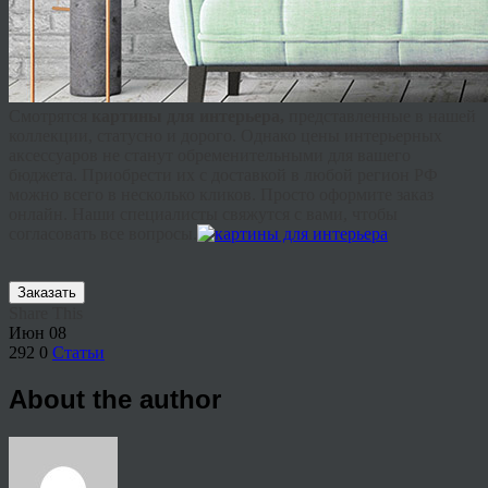
Смотрятся
картины для интерьера,
представленные в нашей
коллекции, статусно и дорого. Однако цены интерьерных
аксессуаров не станут обременительными для вашего
бюджета. Приобрести их с доставкой в любой регион РФ
можно всего в несколько кликов. Просто оформите заказ
онлайн. Наши специалисты свяжутся с вами, чтобы
согласовать все вопросы.
Заказать
Share This
Июн
08
292
0
Статьи
About the author