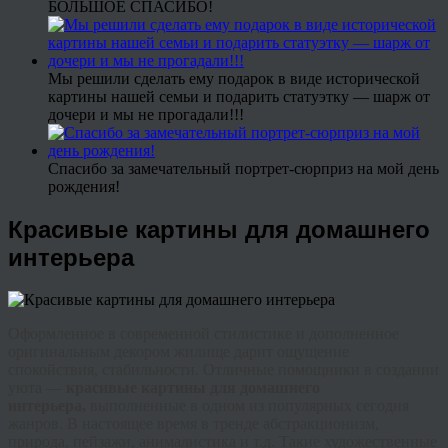
БОЛЬШОЕ СПАСИБО!
Мы решили сделать ему подарок в виде исторической
картины нашей семьи и подарить статуэтку — шарж от
дочери и мы не прогадали!!!
Спасибо за замечательный портрет-сюрприз на мой день
рождения!
Красивые картины для домашнего
интерьера
Оформленное в современной стилистике и дополненное
оригинальным декором жилище дарит ощущение
спокойствия, стабильности. Отличные помощники в создании
уюта —
красивые картины для домашнего
интерьера,
выполненные в одном из популярных сегодня
жанров. В настоящее время в
тренде
абстракционизм,
природа, пейзажи,
анималистика
и т.д. Такие художественные