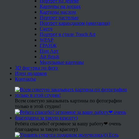
Портрет на дереве
Картины на досках
Картины маслом
Портрет пастелью
Портрет карандашом (имитация)
Скетч
Портрет в стиле Touch Art
WPAP
ГРАНЖ
Поп Арт
Art Brush
Модульные картины
3D фигурка по фото
Идеи подарков
Контакты
Всем советую заказывать картины по фотографии
только в этой студии!
Ребята спасибо? огромное за вашу работу❤ очень
благодарна за такую красоту)