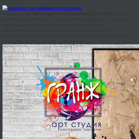
Выбрать и
купить картины для интерьера недорого
вы
можете в нашей студии
.
Это отличный подарок и лучший
способ придать помещению индивидуальность,
завершенность, привлекательный вид. На стоимость
художественного произведения влияет выбранный размер,
стиль обработки, а также наличие багета.