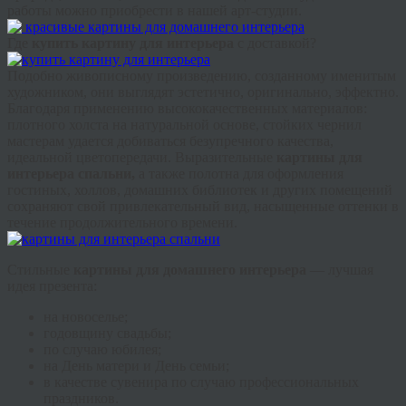
работы можно приобрести в нашей арт-студии.
Где
купить картину для интерьера
с доставкой?
Подобно живописному произведению, созданному именитым
художником, они выглядят эстетично, оригинально, эффектно.
Благодаря применению высококачественных материалов:
плотного холста на натуральной основе, стойких чернил
мастерам удается добиваться безупречного качества,
идеальной цветопередачи. Выразительные
картины для
интерьера спальни,
а также полотна для оформления
гостиных, холлов, домашних библиотек и других помещений
сохраняют свой привлекательный вид, насыщенные оттенки в
течение продолжительного времени.
Стильные
картины для домашнего интерьера
— лучшая
идея презента:
на новоселье;
годовщину свадьбы;
по случаю юбилея;
на День матери и День семьи;
в качестве сувенира по случаю профессиональных
праздников.