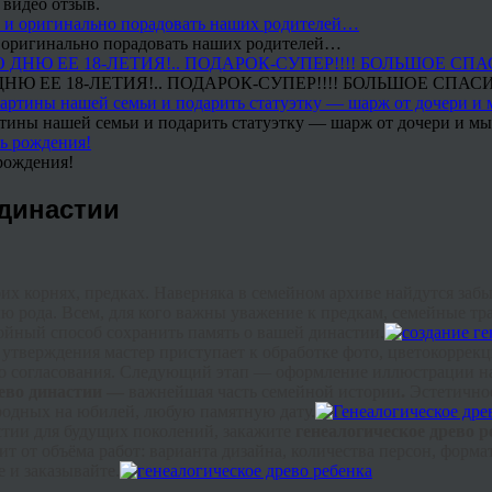
 видео отзыв.
 и оригинально порадовать наших родителей…
Ю ЕЕ 18-ЛЕТИЯ!.. ПОДАРОК-СУПЕР!!!! БОЛЬШОЕ СПАС
тины нашей семьи и подарить статуэтку — шарж от дочери и мы 
рождения!
 династии
их корнях, предках. Наверняка в семейном архиве найдутся заб
ию рода. Всем, для кого важны уважение к предкам, семейные т
ойный способ сохранить память о вашей династии.
о утверждения мастер приступает к обработке фото,
цветокоррек
ого согласования. Следующий этап — оформление иллюстрации н
ево династии —
важнейшая часть семейной истории
.
Эстетичное
родных на юбилей, любую памятную дату.
астии для будущих поколений, закажите
генеалогическое древо р
т от объёма работ: варианта дизайна, количества персон, форм
 и заказывайте.