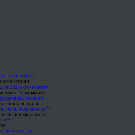
в этой студии!
рна за такую красоту)
удожники, оценили!
 очень понравилось ??
те!