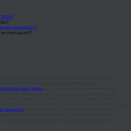
ИБО!
не прогадали!!!
ытые фотографии, старые открытки, благодаря которым не
радиции, предлагаем
создание генеалогического
Чтобы
нарисовать генеалогическое
ции
портретов, выполняет отрисовку в цифровом формате. По
а плотном профессиональном холсте при помощи печати.
 оформление на холсте превратит его в эксклюзивный презент,
Если вам близка идея возрождения семейных
ебенка.
Создание дерева семьи — значимый шаг на пути
ата, наличия дополнительных текстовых материалов. При