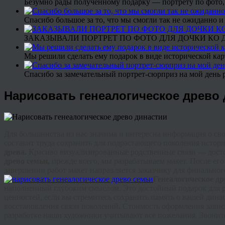
Безумно рады полученному подарку — портрету по фото,
Спасибо большое за то, что мы смогли так не ожиданно
ЗАКАЗЫВАЛИ ПОРТРЕТ ПО ФОТО ДЛЯ ДОЧКИ КО ДН
Мы решили сделать ему подарок в виде исторической кар
Спасибо за замечательный портрет-сюрприз на мой день 
Нарисовать генеалогическое древо
Для большинства из нас значима и интересна информация о сво
составит труда сохранить для подрастающего поколения истор
древа.
Красиво
визуализированные
родственные связи
—
дост
древо семьи,
прежде всего, мы разрабатываем макет. После ег
завершении работ макет направляется заказчику для финальн
Г
енеалогическое
др
наполненный глубоким смыслом. Это достойный подарок для 
ценностей, если вы стремитесь сохранить память о вашей дин
восстановления связи поколений
.
Стоимость оформления зависи
разработке наши художники учитывают все пожелания. Звоните