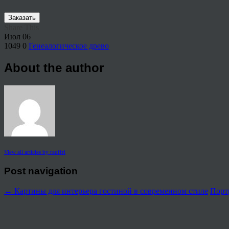
Заказать
Share This
Июл
06
1049
0
Генеалогическое древо
About the author
View all articles by rauffri
Post navigation
←
Картины для интерьера гостиной в современном стиле
Порт