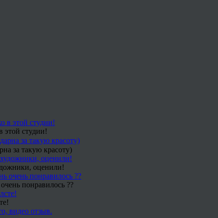
в этой студии!
рна за такую красоту)
удожники, оценили!
 очень понравилось ??
те!