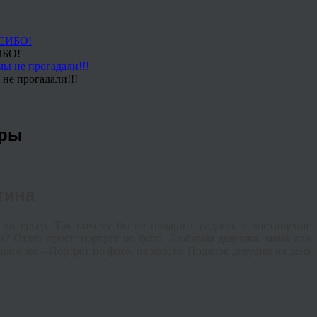
ИБО!
не прогадали!!!
ары
тина
т интерьер. Так почему бы не подарить радость и восхищение
? Ответ прост: портрет по фото. Любимая девушка, мама или
ким же – Портрет по фото, на холсте. Подарок девушке на день