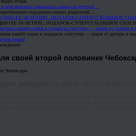
 видео отзыв.
 и оригинально порадовать наших родителей…
Ю ЕЕ 18-ЛЕТИЯ!.. ПОДАРОК-СУПЕР!!!! БОЛЬШОЕ СПАС
тины нашей семьи и подарить статуэтку — шарж от дочери и мы 
рождения!
ля своей второй половинке Чебокс
арок девушке на день святого Вален
овляет на подвиги, улучшает настроение и прекрасно украшае
м — Какой выбрать подарок девушке или парню на 14 февраля
прос “Что подарить парню на 14 февраля?”. Ответ будет точно та