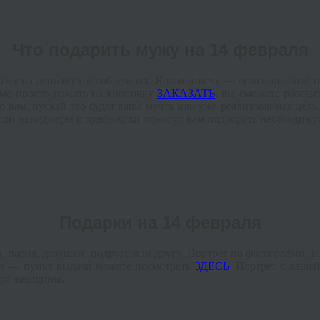
Что подарить мужу на 14 февраля
ужу на день всех влюбленных. Я вам отвечу — оригинальный по
димо просто нажать на кнопочку
ЗАКАЗАТЬ
, вы сможете рассчит
вам, пускай это будет ваша мечта или уже реализованная цель, 
аши менеджеры и художники помогут вам подобрать необходиму
Подарки на 14 февраля
 парня, девушки, подруге или другу. Портрет по фотографии, 
каз — пункт выдачи можете посмотреть
ЗДЕСЬ
. Портрет с ваше
для женщины.