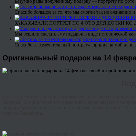
Безумно рады полученному подарку — портрету по фото,
Спасибо большое за то, что мы смогли так не ожиданно
ЗАКАЗЫВАЛИ ПОРТРЕТ ПО ФОТО ДЛЯ ДОЧКИ КО ДН
Мы решили сделать ему подарок в виде исторической кар
Спасибо за замечательный портрет-сюрприз на мой день 
Оригинальный подарок на 14 февра
Под
Доказано, что созерцание изобразительного искусства вдохн
близким? С приближением праздников люди задаются вопросо
подруга будут восхищены своим изображением на холсте. На во
святого Валентина.