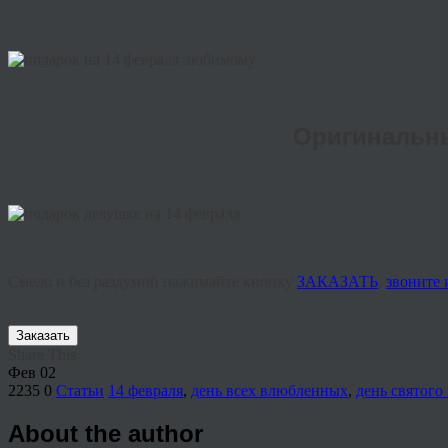
Оригинальны
Смело и без раздумий нажимайте кнопку
ЗАКАЗАТЬ
,
звоните
Заказать
Share This
Фев
02
2235
0
Статьи
14 февраля
,
день всех влюбленных
,
день святого
About the author