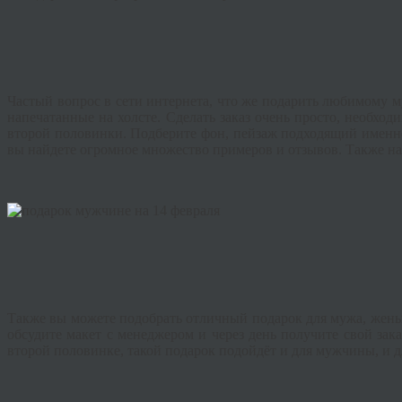
Частый вопрос в сети интернета, что же подарить любимому м
напечатанные на холсте. Сделать заказ очень просто, необхо
второй половинки. Подберите фон, пейзаж подходящий именно 
вы найдете огромное множество примеров и отзывов. Также н
Также вы можете подобрать отличный подарок для мужа, жены,
обсудите макет с менеджером и через день получите свой за
второй половинке, такой подарок подойдёт и для мужчины, и 