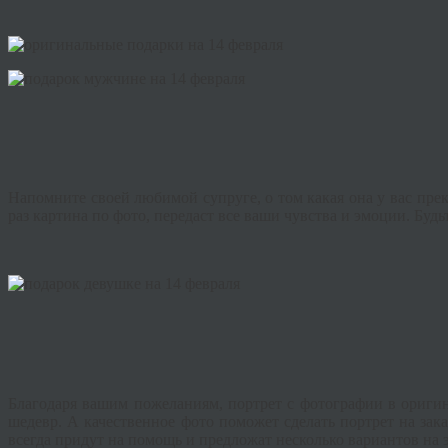
Напомните своей любимой супруге, о том какая она у вас прек
раз картина по фото, передаст все ваши чувства и эмоции. Буд
Благодаря вашим пожеланиям, портрет с фотографии в ориги
шедевр. А качественное фото поможет сделать портрет на за
всегда придут на помощь и предложат несколько вариантов на 