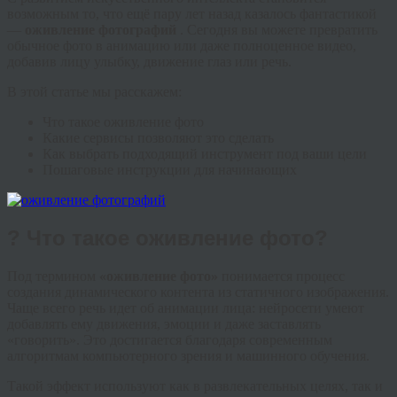
возможным то, что ещё пару лет назад казалось фантастикой
—
оживление фотографий
. Сегодня вы можете превратить
обычное фото в анимацию или даже полноценное видео,
добавив лицу улыбку, движение глаз или речь.
В этой статье мы расскажем:
Что такое оживление фото
Какие сервисы позволяют это сделать
Как выбрать подходящий инструмент под ваши цели
Пошаговые инструкции для начинающих
? Что такое оживление фото?
Под термином
«оживление фото»
понимается процесс
создания динамического контента из статичного изображения.
Чаще всего речь идет об анимации лица: нейросети умеют
добавлять ему движения, эмоции и даже заставлять
«говорить». Это достигается благодаря современным
алгоритмам компьютерного зрения и машинного обучения.
Такой эффект используют как в развлекательных целях, так и