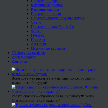
Портрет на дереве
Картины на досках
Картины маслом
Портрет пастелью
Портрет карандашом (имитация)
Скетч
Портрет в стиле Touch Art
WPAP
ГРАНЖ
Поп Арт
Art Brush
Модульные картины
3D фигурка по фото
Идеи подарков
Контакты
Всем советую заказывать картины по фотографии
только в этой студии!
Ребята спасибо? огромное за вашу работу❤ очень
благодарна за такую красоту)