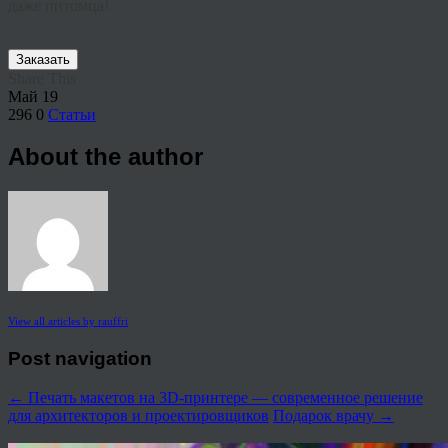
даже питомца!
Заказать
Share This
Май
19
296
0
Статьи
About the author
View all articles by rauffri
Post navigation
←
Печать макетов на 3D-принтере — современное решение
для архитекторов и проектировщиков
Подарок врачу
→