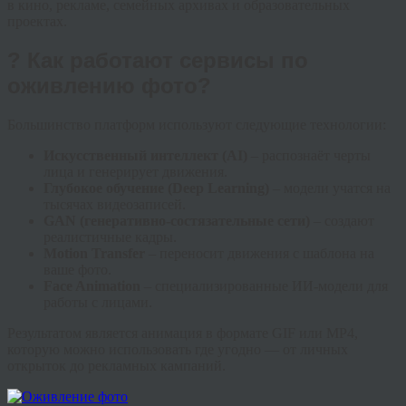
в кино, рекламе, семейных архивах и образовательных
проектах.
? Как работают сервисы по
оживлению фото?
Большинство платформ используют следующие технологии:
Искусственный интеллект (AI)
– распознаёт черты
лица и генерирует движения.
Глубокое обучение (Deep Learning)
– модели учатся на
тысячах видеозаписей.
GAN (генеративно-состязательные сети)
– создают
реалистичные кадры.
Motion Transfer
– переносит движения с шаблона на
ваше фото.
Face Animation
– специализированные ИИ-модели для
работы с лицами.
Результатом является анимация в формате GIF или MP4,
которую можно использовать где угодно — от личных
открыток до рекламных кампаний.