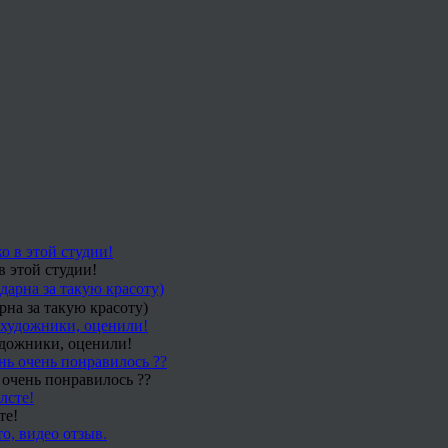
в этой студии!
рна за такую красоту)
удожники, оценили!
 очень понравилось ??
те!