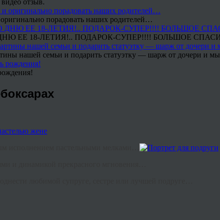
 видео отзыв.
 и оригинально порадовать наших родителей…
Ю ЕЕ 18-ЛЕТИЯ!.. ПОДАРОК-СУПЕР!!!! БОЛЬШОЕ СПАС
тины нашей семьи и подарить статуэтку — шарж от дочери и мы 
рождения!
боксарах
чным исполнением пастельными мелками…
иями и динамикой прекрасного мгновения…
поднести любимой супруге, сестре или лучшей подруге…