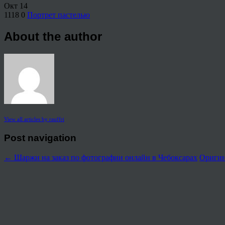
Окт
14
1118
0
Портрет пастелью
About the author
View all articles by rauffri
Post navigation
←
Шаржи на заказ по фотографии онлайн в Чебоксарах
Оригин