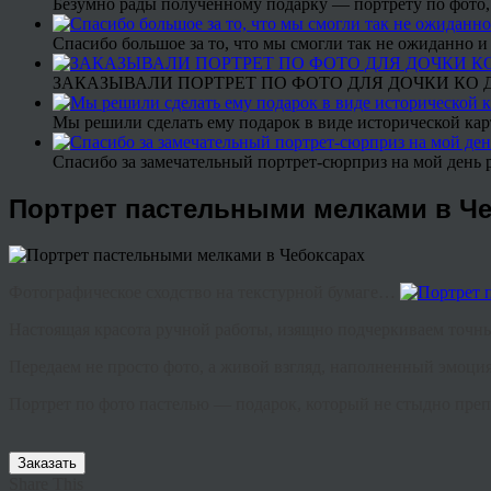
Безумно рады полученному подарку — портрету по фото,
Спасибо большое за то, что мы смогли так не ожиданно
ЗАКАЗЫВАЛИ ПОРТРЕТ ПО ФОТО ДЛЯ ДОЧКИ КО ДН
Мы решили сделать ему подарок в виде исторической кар
Спасибо за замечательный портрет-сюрприз на мой день 
Портрет пастельными мелками в Че
Фотографическое сходство на текстурной бумаге…
Настоящая красота ручной работы, изящно подчеркиваем то
Передаем не просто фото, а живой взгляд, наполненный эмоц
Портрет по фото пастелью — подарок, который не стыдно пре
Заказать
Share This