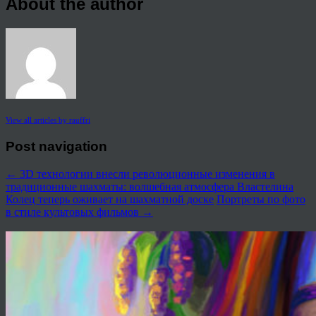
About the author
View all articles by rauffri
Post navigation
←
3D технологии внесли революционные изменения в
традиционные шахматы: волшебная атмосфера Властелина
Колец теперь оживает на шахматной доске
Портреты по фото
в стиле культовых фильмов
→