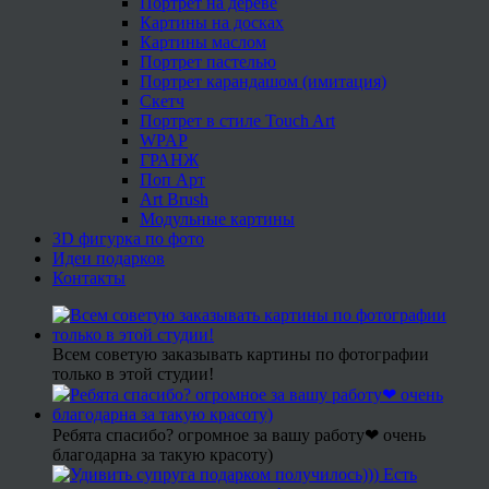
Портрет на дереве
Картины на досках
Картины маслом
Портрет пастелью
Портрет карандашом (имитация)
Скетч
Портрет в стиле Touch Art
WPAP
ГРАНЖ
Поп Арт
Art Brush
Модульные картины
3D фигурка по фото
Идеи подарков
Контакты
Всем советую заказывать картины по фотографии
только в этой студии!
Ребята спасибо? огромное за вашу работу❤ очень
благодарна за такую красоту)