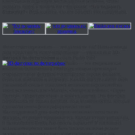
клиентов и всегда ищем нестандартные решения, чтобы
радовать людей и помочь им с вопросом: «
Что подарить
близкому?
» Ведь кажется, что все подарки уже придуманы.
Но не стоит переживать — это далеко не так! Наша команда
рада представить новое направление — уникальные
3D-
фигурки по фотографии
в стиле Funko Pop!
Funko — это американская
компания, основанная в 1998 году, которая производит
очаровательные фигурки, посвященные героям фильмов,
сериалов, комиксов и видеоигр. Каждая фигурка имеет свой
узнаваемый стиль и пополняет коллекции персонажей из
таких вселенных, как «Marvel», «Звездные войны», «Гарри
Поттер», «Игра престолов» и многих других. Эти фигурки
полюбились не только фанатам, но и знаменитостям, которые
с удовольствием фотографируются с ними.
На сегодняшний день выпущено несколько сотен тысяч
фигурок, и процесс продолжается. Каждая из них уникальна,
и разнообразие Funko Pop просто поражает! У настоящих
коллекционеров их может быть тысячи, включая редкие
экземпляры, которые стоят целое состояние, такие как