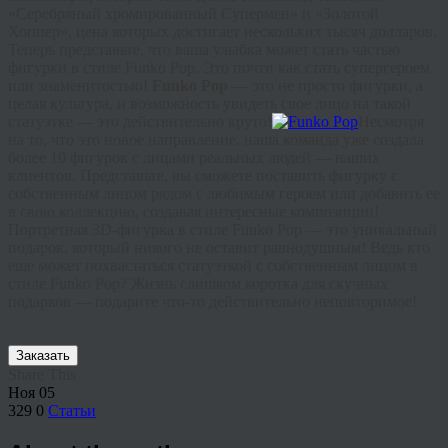
«Серебряный хромированный Супермен» и «Золотой
Хоппер», цена которых достигает нескольких тысяч долларов.
Теперь представьте, что ваша улыбка может стать частью
фигурки в стиле Funko Pop. Это почти как стать супергероем
или знаменитостью!
Funko Pop
— это не просто фигурки, а
целая культура, и возможность увидеть свое лицо на такой
статуэтке — это действительно круто!
Несмотря
на то, что это новое направление, наша команда уже создала
более 10 фигурок с лицами реальных людей — наших
клиентов. Представьте, вы сможете поставить фигурку с
собственным лицом рядом с любимым героем или добавить ее
в свою коллекцию, создавая интересные композиции!
Портретная 3D-фигурка в стиле Funko Pop — это уникальный
подарок, который никого не оставит равнодушным! Ведь кто
еще может похвастаться статуэткой с собственным лицом в
стиле Funko Pop? Жизнь слишком коротка для скучных
подарков — подарите что-то действительно неповторимое!
Заказать
Share This
Ноя
05
329
0
Статьи