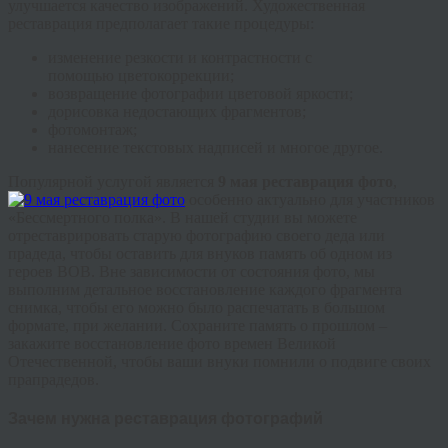
улучшается качество изображений. Художественная
реставрация предполагает такие процедуры:
изменение резкости и контрастности с
помощью
цветокоррекции
;
возвращение фотографии цветовой яркости;
дорисовка недостающих фрагментов;
фотомонтаж;
нанесение текстовых надписей и многое другое.
Популярной услугой является
9 мая реставрация фото
,
особенно актуально для участников
«Бессмертного полка». В нашей студии вы можете
отреставрировать старую фотографию своего деда или
прадеда, чтобы оставить для внуков память об одном из
героев ВОВ. Вне зависимости от состояния фото, мы
выполним детальное восстановление каждого фрагмента
снимка, чтобы его можно было распечатать в большом
формате, при желании. Сохраните память о прошлом –
закажите восстановление фото времен Великой
Отечественной, чтобы ваши внуки помнили о подвиге своих
прапрадедов.
Зачем нужна реставрация фотографий