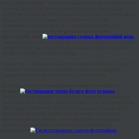
Старые фотографии – это настоящая ценность, от сбережения
которой зависит сохранение истории семьи. Выцветшие,
испорченные влагой и чернилами, изорванные и смятые фото
теперь не нужно вынимать из альбомов, ведь есть
возможность восстановить их с помощью современных
методов. Профессиональная
реставрация старых
фотографий, цена
на которую зависит от сложности работы, станет выгодным
решением для тех, кто решил восстановить старые альбомы,
чтобы сохранить их для потомков.
Кроме того, художественная реставрация снимков – лучший
подарок старшим родственникам, которые не ожидают
увидеть свои молодые фото яркими и цветными.
Если вас интересует
реставрация черно белого фото,
отзывы
о
которой только хорошие, то в нашей студии можно заказать
восстановление любой сложности, даже если изображение на
фото трудноразличимо. Многие выбрасывают изорванные
фото, не подозревая, что сегодня возможно воссоздать
недостающие фрагменты, используя профессиональные
графические редакторы и обладая художественным
мастерством.