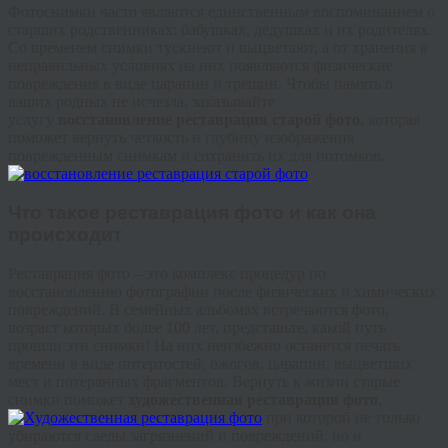
Фотоснимки часто являются единственным воспоминанием о
старших родственниках: бабушках, дедушках и их родителях.
Со временем снимки тускнеют и выцветают, а от хранения в
неправильных условиях на них появляются физические
повреждения в виде царапин и трещин. Чтобы память о
ваших родных не исчезла, заказывайте
услугу
восстановление реставрация старой фото
, которая
поможет вернуть четкость и глубину изображения
поврежденным снимкам и сохранить их для потомков.
Что такое реставрация фото и как она
происходит
Реставрация фото – это комплекс процедур по
восстановлению фотографии после физических и химических
повреждений. В семейных альбомах встречаются фото,
возраст которых более 100 лет, представьте, какой путь
прошли эти снимки! На них неизбежно останется печать
времени в виде потертостей, ожогов, царапин, выцветших
мест и потерянных фрагментов. Вернуть к жизни старые
снимки поможет
художественная реставрация фото
,
при которой не только
убираются следы загрязнений и повреждений, но и