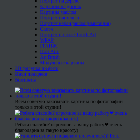
Портрет на дереве
Картины на досках
Картины маслом
Портрет пастелью
Портрет карандашом (имитация)
Скетч
Портрет в стиле Touch Art
WPAP
ГРАНЖ
Поп Арт
Art Brush
Модульные картины
3D фигурка по фото
Идеи подарков
Контакты
Всем советую заказывать картины по фотографии
только в этой студии!
Ребята спасибо? огромное за вашу работу❤ очень
благодарна за такую красоту)