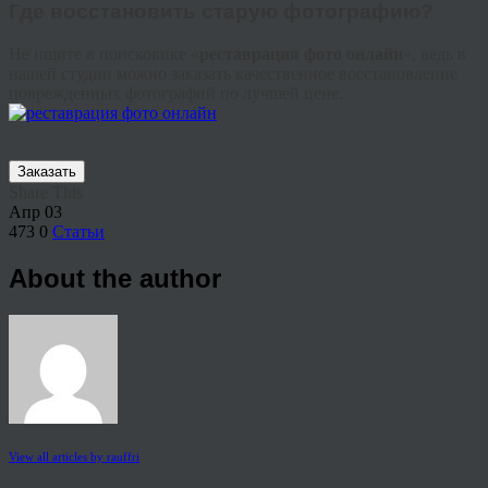
Где восстановить старую фотографию?
Не ищите в поисковике «
реставрация фото онлайн
», ведь в
нашей студии можно заказать качественное восстановление
поврежденных фотографий по лучшей цене.
Заказать
Share This
Апр
03
473
0
Статьи
About the author
View all articles by rauffri