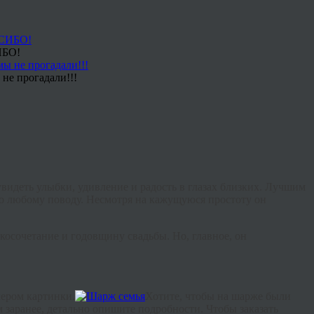
ИБО!
не прогадали!!!
увидеть улыбки, удивление и радость в глазах близких. Лучшим
о любому поводу. Несмотря на кажущуюся простоту он
косочетание и годовщину свадьбы. Но, главное, он
мером картинки.
Хотите, чтобы на шарже были
заранее, детально опишите подробности. Чтобы заказать