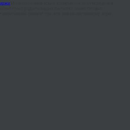
Мы подготовим эскиз, который после утверждения
олько стоит радость ваших близких? Ровно столько,
е позитивных эмоций тем, кто вам по-настоящему дорог,