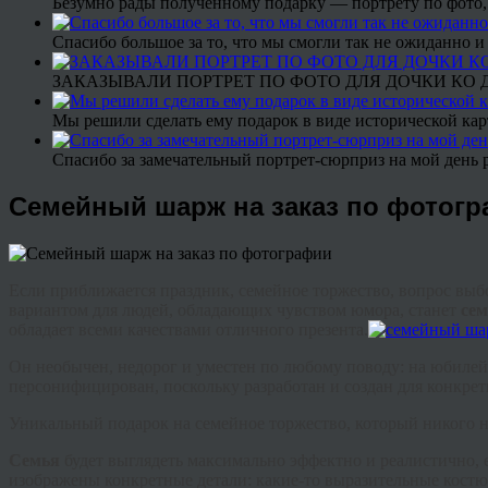
Безумно рады полученному подарку — портрету по фото,
Спасибо большое за то, что мы смогли так не ожиданно
ЗАКАЗЫВАЛИ ПОРТРЕТ ПО ФОТО ДЛЯ ДОЧКИ КО ДН
Мы решили сделать ему подарок в виде исторической кар
Спасибо за замечательный портрет-сюрприз на мой день 
Семейный шарж на заказ по фотог
Если приближается праздник, семейное торжество, вопрос выбо
вариантом для людей, обладающих чувством юмора, станет
с
е
обладает всеми качествами отличного презента.
Он необычен, недорог и уместен по любому поводу: на юбилей,
персонифицирован, поскольку разработан и создан для конкрет
Уникальный подарок на семейное торжество, который никого 
Семья
будет выглядеть максимально эффектно и реалистично, 
изображены конкретные детали: какие-то выразительные костю