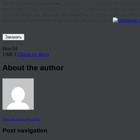
такие
прикольные шаржи,
подберите и отправьте нам удачные
заказчиком будет перенесен на холст с натяжкой на деревянный
сколько
шарж на заказ по фотографии
от художников мастерс
заказывайте
смешные шаржи
в нашей арт-студии.
Заказать
Share This
Ноя
04
1368
3
Шарж по фото
About the author
View all articles by rauffri
Post navigation