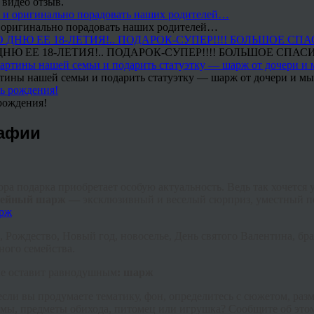
 видео отзыв.
 и оригинально порадовать наших родителей…
Ю ЕЕ 18-ЛЕТИЯ!.. ПОДАРОК-СУПЕР!!!! БОЛЬШОЕ СПАС
тины нашей семьи и подарить статуэтку — шарж от дочери и мы 
рождения!
рафии
ра подарка приобретает особую актуальность. Ведь так хочется 
мейный
шарж —
эксклюзивный и веселый сюрприз, уместный п
 Рождество, Новый год, новоселье, День святого Валентина, бра
ного семейства.
не оставит равнодушным
: шарж
если вы продумаете тематику, фон, определитесь с сюжетом, раз
мы, предметы обихода, питомец или игрушка? Сообщите об этом 