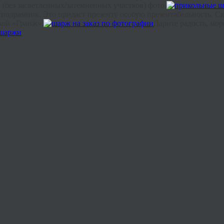
 (без
засветленных
/затемненных участков) фото.
 подрамник. Это придаст презенту особую презентабельность. Ск
кой «
Гранж
».
Дарите радость, мор