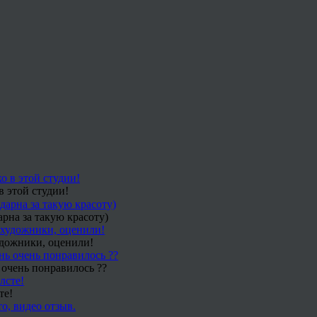
в этой студии!
рна за такую красоту)
удожники, оценили!
 очень понравилось ??
те!