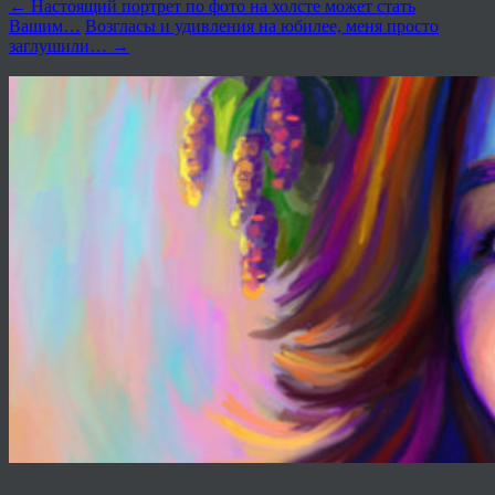
←
Настоящий портрет по фото на холсте может стать
Вашим…
Возгласы и удивления на юбилее, меня просто
заглушили…
→