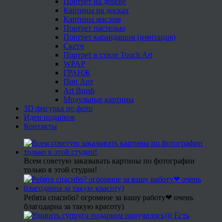
Портрет на дереве
Картины на досках
Картины маслом
Портрет пастелью
Портрет карандашом (имитация)
Скетч
Портрет в стиле Touch Art
WPAP
ГРАНЖ
Поп Арт
Art Brush
Модульные картины
3D фигурка по фото
Идеи подарков
Контакты
Всем советую заказывать картины по фотографии
только в этой студии!
Ребята спасибо? огромное за вашу работу❤ очень
благодарна за такую красоту)