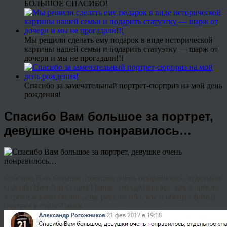
БОЛЬШОЕ СПАСИБО!
Мы решили сделать ему подарок в виде исторической
картины нашей семьи и подарить статуэтку — шарж от
дочери и мы не прогадали!!!
Спасибо за замечательный портрет-сюрприз на мой день
рождения!
Спасибо Вам большое за портрет,
девушке очень понравилось…
Спасибо Вам большое, девушке очень понравилось, отдельное
спасибо Вам Арт студия Гранж, что сделали все, как я просил
в сроки и качественно, еще раз спасибо, как и обещал фото))
портрет в стиле Гранж.