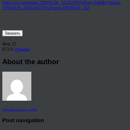
https://vk.com/topic-33910136_32541059?offset=140&z=photo-
33910136_456239470%2Fpost-33910136_247
Заказать
Share This
Фев
25
673
0
Отзывы
About the author
View all articles by rauffri
Post navigation