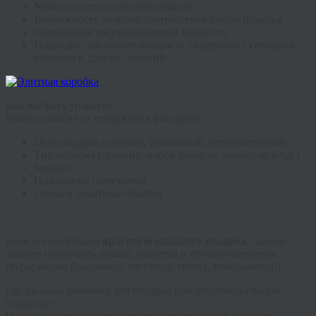
Уникальность и персонализация
Возможность точного соответствия стилю подарка
Повышение воспринимаемой ценности
Подходит для бизнес-подарков, свадебных сувениров,
юбилеев и других событий
Как выбрать упаковку?
Выбор зависит от следующих факторов:
Цель подарка (личный, рекламный, корпоративный)
Тип подарка (сувенир, набор товаров, аксессуар и т.д.)
Бюджет
Пожелания получателя
Стиль и тематика события
Если вы выбираете
красивую упаковку подарка
, важно
заранее продумать дизайн, размеры и способ нанесения
информации (например, логотипа, текста, изображений).
Где заказать упаковку для подарка или индивидуальную
упаковку?
На рынке представлено множество компаний, которые