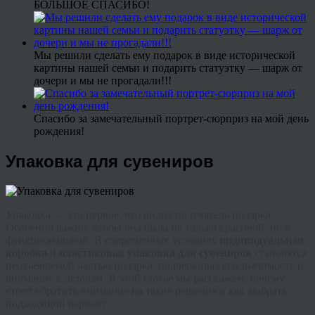
БОЛЬШОЕ СПАСИБО!
Мы решили сделать ему подарок в виде исторической
картины нашей семьи и подарить статуэтку — шарж от
дочери и мы не прогадали!!!
Спасибо за замечательный портрет-сюрприз на мой день
рождения!
Упаковка для сувениров
Упаковка — это первое, что видит получатель подарка.
Особенно важно, чтобы она была не только красивой, но и
функциональной. В современных условиях
индивидуальная
коробка
и
пластиковая упаковка для сувениров
становятся
неотъемлемой частью подарка, подчеркивая его значимость и
внимание к деталям. В этой статье мы расскажем, почему
стоит обратить внимание на такие решения и как выбрать
подходящий вариант.