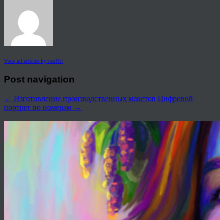
View all articles by rauffri
Post navigation
←
Изготовление производственных макетов
Цифровой
портрет по номерам
→