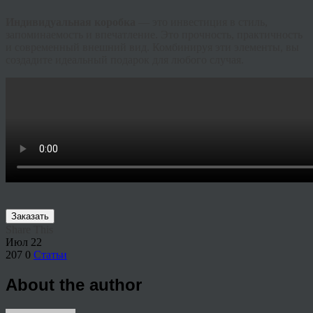
Индивидуальная коробка
— это инвестиция в стиль,
запоминаемость и впечатление. Это прочность, практичность
и современный внешний вид. Комбинируя эти элементы, вы
создадите идеальный подарок для любого случая.
Заказать
Share This
Июл
22
207
0
Статьи
About the author