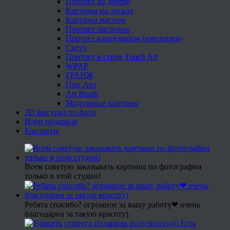
Портрет на дереве
Картины на досках
Картины маслом
Портрет пастелью
Портрет карандашом (имитация)
Скетч
Портрет в стиле Touch Art
WPAP
ГРАНЖ
Поп Арт
Art Brush
Модульные картины
3D фигурка по фото
Идеи подарков
Контакты
Всем советую заказывать картины по фотографии
только в этой студии!
Ребята спасибо? огромное за вашу работу❤ очень
благодарна за такую красоту)