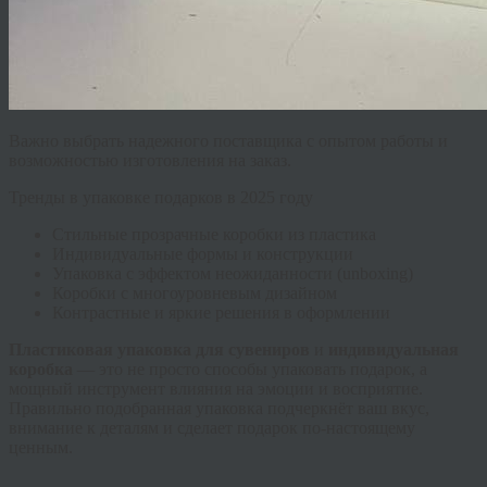
Важно выбрать надежного поставщика с опытом работы и
возможностью изготовления на заказ.
Тренды в упаковке подарков в 2025 году
Стильные прозрачные коробки из пластика
Индивидуальные формы и конструкции
Упаковка с эффектом неожиданности (unboxing)
Коробки с многоуровневым дизайном
Контрастные и яркие решения в оформлении
Пластиковая упаковка для сувениров
и
индивидуальная
коробка
— это не просто способы упаковать подарок, а
мощный инструмент влияния на эмоции и восприятие.
Правильно подобранная упаковка подчеркнёт ваш вкус,
внимание к деталям и сделает подарок по-настоящему
ценным.