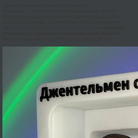
Значение упаковки: важнее, чем кажется
Упаковка — это не просто обёртка, а важный элемент
брендинга и эмоционального восприятия подарка. Она
создаёт впечатление, подчёркивает статус и формирует
ожидание. Особенно это актуально при выборе
премиум
упаковки для сувениров
и
индивидуальной коробки
,
которые позволяют выделить презент среди других.