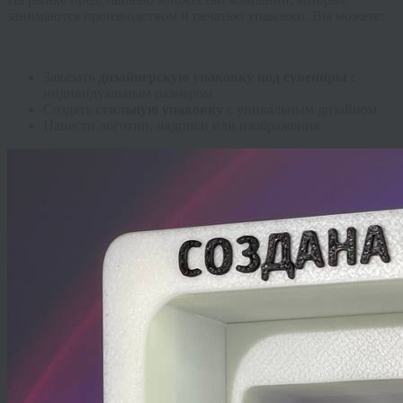
занимаются производством и печатью упаковки. Вы можете:
Заказать
дизайнерскую упаковку под сувениры
с
индивидуальным размером
Создать
стильную упаковку
с уникальным дизайном
Нанести логотип, надписи или изображения