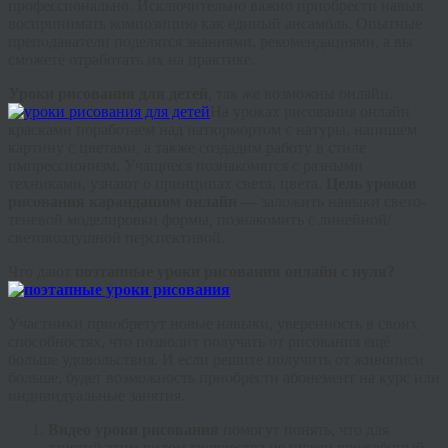
профессионально. Исключительно важно приобрести навык
воспринимать композицию как единый ансамбль. Опытные
преподаватели поделятся знаниями, рекомендациями, а вы
сможете отработать их на практике.
Уроки рисования для детей
, так же возможны онлайн.
На уроках рисования онлайн
красками поработаем над натюрмортом с натуры, напишем
картину с цветами, а также создадим работу в стиле
импрессионизм. Учащиеся познакомятся с разными
техниками, узнают о принципах света, цвета.
Цель уроков
рисования карандашом онлайн —
заложить навыки
свето
-
теневой моделировки формы, познакомить с линейной/
световоздушной перспективой.
Что дают
поэтапные
уроки рисования онлайн с нуля?
Участники приобретут новые навыки, уверенность в своих
способностях, что позволит получать от рисования ещё
больше удовольствия. И если решите получить от живописи
больше, будет возможность приобрести абонемент на курс или
индивидуальные занятия.
Видео уроки рисования
помогут понять, что для
занятий этим видом творчества не нужен врождённый