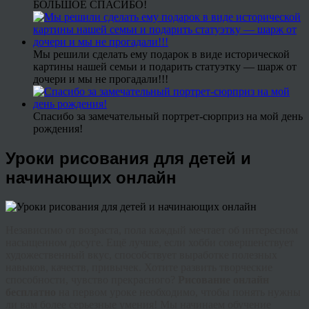
БОЛЬШОЕ СПАСИБО!
Мы решили сделать ему подарок в виде исторической
картины нашей семьи и подарить статуэтку — шарж от
дочери и мы не прогадали!!!
Спасибо за замечательный портрет-сюрприз на мой день
рождения!
Уроки рисования для детей и
начинающих онлайн
Независимо от возраста, пола каждый мечтает об интересном
насыщенном досуге. Ещё лучше, если хобби совершенствует
художественный вкус, способствует выработке полезных
навыков, качеств, привычек. Хотите развить творческие
способности, чувство прекрасного?
Рисование онлайн
бесплатно
на первом уроке необходимо, чтобы понять нужны
ли вам более серьезные умения! Мы начинаем обучение