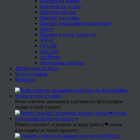
Портрет на дереве
Картины на досках
Картины маслом
Портрет пастелью
Портрет карандашом (имитация)
Скетч
Портрет в стиле Touch Art
WPAP
ГРАНЖ
Поп Арт
Art Brush
Модульные картины
3D фигурка по фото
Идеи подарков
Контакты
Всем советую заказывать картины по фотографии
только в этой студии!
Ребята спасибо? огромное за вашу работу❤ очень
благодарна за такую красоту)