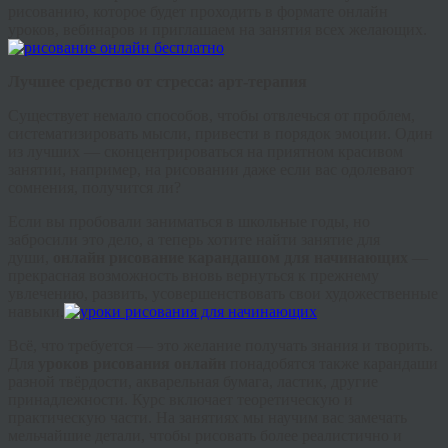
рисованию, которое будет проходить в формате онлайн
уроков,
вебинаров
и приглашаем на занятия всех желающих.
Лучшее средство от стресса: арт-терапия
Существует немало способов, чтобы отвлечься от проблем,
систематизировать мысли, привести в порядок эмоции. Один
из лучших — сконцентрироваться на приятном красивом
занятии, например, на рисовании даже если вас одолевают
сомнения, получится ли?
Если вы пробовали заниматься в школьные годы, но
забросили это дело, а теперь хотите найти занятие для
души,
онлайн рисование карандашом для начинающих
—
прекрасная возможность вновь вернуться к прежнему
увлечению, развить, усовершенствовать свои художественные
навыки.
Всё, что требуется — это желание получать знания и творить.
Для
уроков рисования онлайн
понадобятся также карандаши
разной твёрдости, акварельная бумага, ластик, другие
принадлежности. Курс включает теоретическую и
практическую части. На занятиях мы научим вас замечать
мельчайшие детали, чтобы рисовать более реалистично и