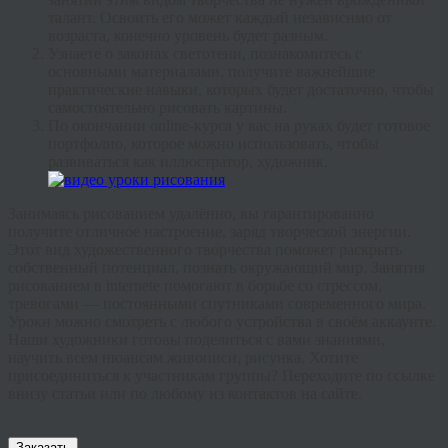
талант. Освоить его может каждый независимо от
возраста, конечно уровень будет разным.
Узнаете о законах светотени, познакомитесь с
основными материалами, получите важнейшие
практические навыки, которых будет достаточно, чтобы
самостоятельно рисовать картины.
По окончании
online
-курса у вас на руках будет готовое
портфолио, которое можно использовать, чтобы
развиваться как иллюстратор, художник.
Занимаясь рисованием удалённо, вы гарантированно
получите отличное настроение, заряд творческой энергии.
Этот вид художественного творчества поможет раскрыть
собственный потенциал, познать окружающий мир. Занятия
рисованием в
internete
помогают в борьбе со стрессом,
тревогами — постоянными спутниками современного мира.
Уроки можно смотреть с любого устройства в своём
аккаунте
.
Наши художники готовы поделиться с вами знаниями,
научить всем нюансам живописи, рисунка. Хотите
присоединиться к участникам группы? Переходите по ссылке
внизу статьи или по любому из контактов на сайте.
Заказать