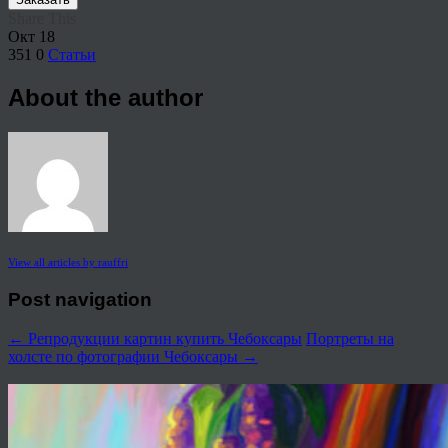
Share This
Окт
18
351
0
Статьи
About the author
View all articles by rauffri
Post navigation
←
Репродукции картин купить Чебоксары
Портреты на
холсте по фотографии Чебоксары
→