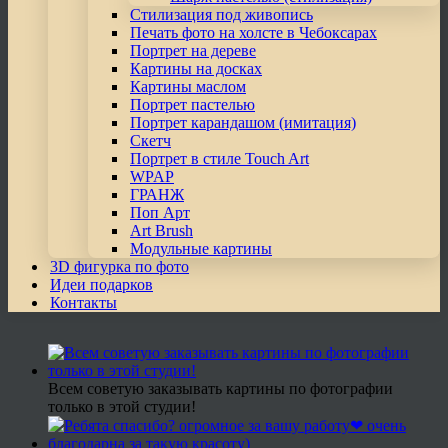
Стилизация под живопись
Печать фото на холсте в Чебоксарах
Портрет на дереве
Картины на досках
Картины маслом
Портрет пастелью
Портрет карандашом (имитация)
Скетч
Портрет в стиле Touch Art
WPAP
ГРАНЖ
Поп Арт
Art Brush
Модульные картины
3D фигурка по фото
Идеи подарков
Контакты
Всем советую заказывать картины по фотографии
только в этой студии!