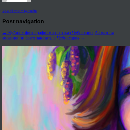
View all articles by rauffri
Post navigation
←
Кубик с фотографиями на заказ Чебоксары
Алмазная
мозаика по фото заказать в Чебоксарах
→