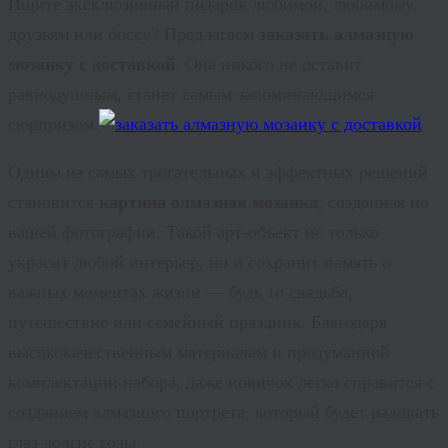
Ищите эксклюзивный подарок любимой, любимому,
друзьям или боссу? Предлагаем
заказать алмазную
мозаику с доставкой
. Она никого не оставит
равнодушным, станет самым запоминающимся
сюрпризом.
Одним из самых трогательных и эффектных решений
становится
картина алмазная мозаика
, созданная по
вашей фотографии. Такой арт-объект не только
украсит любой интерьер, но и сохранит память о
важных моментах жизни — будь то свадьба,
путешествие или семейный праздник.
Благодаря
высококачественным материалам и продуманной
комплектации набора, даже новичок легко справится с
созданием
алмазного портрета
, который будет радовать
глаз долгие годы.