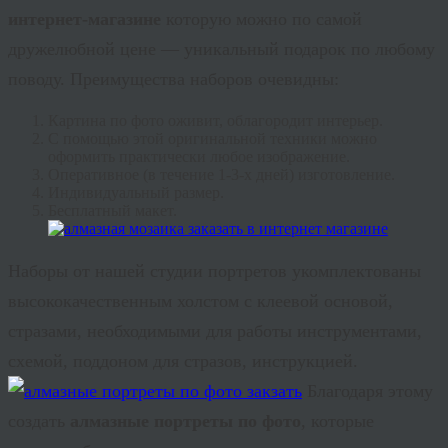
интернет-магазине
которую можно по самой
дружелюбной цене — уникальный подарок по любому
поводу. Преимущества наборов очевидны:
Картина по фото оживит, облагородит интерьер.
С помощью этой оригинальной техники можно
оформить практически любое изображение.
Оперативное (в течение 1-3-х дней) изготовление.
Индивидуальный размер.
Бесплатный макет.
Наборы от нашей студии портретов укомплектованы
высококачественным холстом с клеевой основой,
стразами, необходимыми для работы инструментами,
схемой, поддоном для стразов, инструкцией.
Благодаря этому
создать
алмазные портреты по фото
, которые