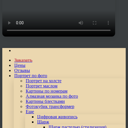
Заказать
Цены
Отзывы
Портрет по фото
Портрет на холсте
Портрет маслом
Картины по номерам
Алмазная мозаика по фото
Картины блестками
Фотокубик трансформер
Еще
Цифровая живопись
Шарж
Шарж пастелью (стилизация)