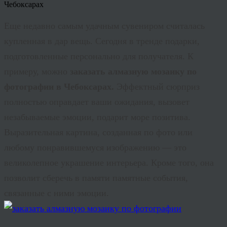
Еще недавно самым удачным сувениром считалась
купленная в дар вещь. Сегодня в
тренде
подарки,
подготовленные персонально для получателя. К
примеру, можно
заказать алмазную мозаику по
фотографии в Чебоксарах.
Эффектный сюрприз
полностью оправдает ваши ожидания, вызовет
незабываемые эмоции, подарит море позитива.
Выразительная картина, созданная по фото или
любому понравившемуся изображению — это
великолепное украшение интерьера. Кроме того, она
позволит сберечь в памяти памятные события,
связанные с ними эмоции.