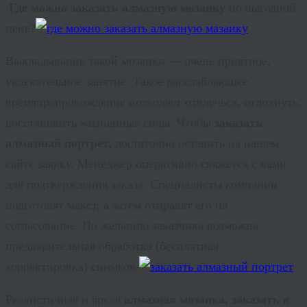
Где можно заказать алмазную мозаику
по выгодной
цене?
Выкладывание такой мозаики — очень приятное,
увлекательное занятие. Такое расслабляющее
времяпрепровождение позволяет отвлечься, отдохнуть,
восстановить жизненные силы. Чтобы
заказать
алмазный портрет,
достаточно оставить на нашем
сайте заявку. Менеджер оперативно свяжется с вами
для подтверждения заказа. Специалисты компании
подготовят макет, а затем отправят его на
согласование. По желанию заказчика возможна
предварительная обработка (бесплатная
корректировка) снимков.
Реалистичная и яркая
алмазная мозаика, заказать в