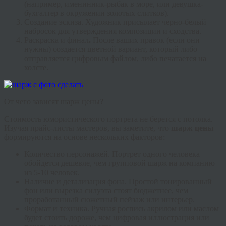
(например, именинник-рыбак в море, или девушка-
бухгалтер в окружении золотых слитков).
Создание эскиза.
Художник присылает черно-белый
набросок для утверждения композиции и сходства.
Раскраска и финал
.
После ваших правок (если они
нужны) создается цветной вариант, который либо
отправляется цифровым файлом, либо печатается на
холсте.
От чего зависят шарж цены?
Стоимость юмористического портрета не берется с потолка.
Изучая прайс-листы мастеров, вы заметите, что
шарж цены
формируются на основе нескольких факторов:
Количество персонажей.
Портрет одного человека
обойдется дешевле, чем групповой шарж на компанию
из 5-10 человек.
Наличие и детализация фона.
Простой тонированный
фон или вырезка силуэта стоят бюджетнее, чем
проработанный сюжетный пейзаж или интерьер.
Формат и техника.
Ручная роспись акрилом или маслом
будет стоить дороже, чем цифровая иллюстрация или