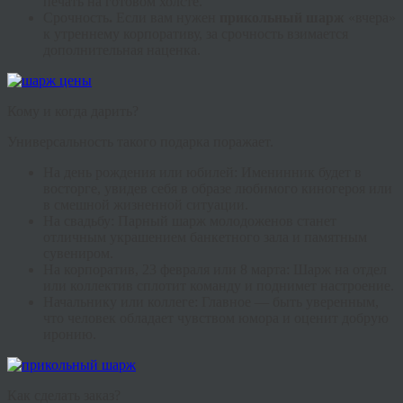
печать на готовом холсте.
Срочность
.
Если вам нужен
прикольный шарж
«вчера»
к утреннему корпоративу, за срочность взимается
дополнительная наценка.
Кому и когда дарить?
Универсальность такого подарка поражает.
На день рождения или юбилей:
Именинник будет в
восторге, увидев себя в образе любимого киногероя или
в смешной жизненной ситуации.
На свадьбу:
Парный шарж молодоженов станет
отличным украшением банкетного зала и памятным
сувениром.
На корпоратив, 23 февраля или 8 марта:
Шарж на отдел
или коллектив сплотит команду и поднимет настроение.
Начальнику или коллеге:
Главное — быть уверенным,
что человек обладает чувством юмора и оценит добрую
иронию.
Как сделать заказ?