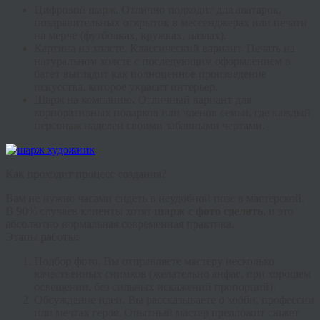
Цифровой шарж.
Отлично подходит для аватарок,
поздравительных открыток в мессенджерах или печати
на мерче (футболках, кружках, пазлах).
Картина на холсте.
Классический вариант. Печать на
натуральном холсте с последующим оформлением в
багет выглядит как полноценное произведение
искусства, которое украсит интерьер.
Шарж на компанию
.
Отличный вариант для
корпоративных подарков или членов семьи, где каждый
персонаж наделен своими забавными чертами.
Как проходит процесс создания?
Вам не нужно часами сидеть в неудобной позе в мастерской.
В 90% случаев клиенты хотят
шарж с фото сделать
, и это
абсолютно нормальная современная практика.
Этапы работы:
Подбор фото.
Вы отправляете мастеру несколько
качественных снимков (желательно анфас, при хорошем
освещении, без сильных искажений пропорций).
Обсуждение идеи.
Вы рассказываете о хобби, профессии
или мечтах героя. Опытный мастер предложит сюжет