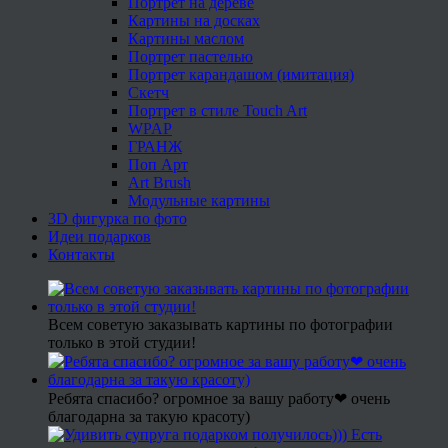
Портрет на дереве
Картины на досках
Картины маслом
Портрет пастелью
Портрет карандашом (имитация)
Скетч
Портрет в стиле Touch Art
WPAP
ГРАНЖ
Поп Арт
Art Brush
Модульные картины
3D фигурка по фото
Идеи подарков
Контакты
Всем советую заказывать картины по фотографии
только в этой студии!
Ребята спасибо? огромное за вашу работу❤ очень
благодарна за такую красоту)