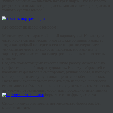
лучшее решение —
заказать портрет шарж
. Это не просто
рисунок, это целая история, рассказанная с помощью красок и
тонкого чувства юмора.
Кто создает шедевры с юмором?
Многие путают шарж с обычной карикатурой. Карикатура
часто носит сатирический, иногда даже обидный характер,
тогда как добрый
портрет в стиле шарж
подчеркивает
уникальные черты внешности человека, его харизму и
характер, делая их слегка гипертрофированными, но очень
милыми.
Создать по-настоящему качественную работу может только
профессиональный
шарж художник
. В эпоху нейросетей и
шаблонных фильтров в смартфонах, ручная работа, в которую
мастер вкладывает душу и опыт, ценится особенно высоко.
Настоящий эксперт умеет уловить суть человека, перенести
его мимику на бумагу или холст и окружить его тематическим
антуражем, отражающим хобби или профессию именинника.
Форматы: от цифры до холста
Сегодня индустрия предлагает множество форматов. Вы
можете заказать: