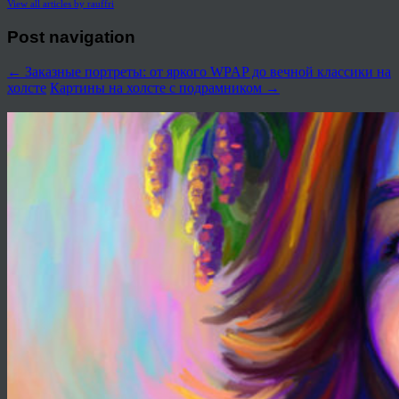
View all articles by rauffri
Post navigation
←
Заказные портреты: от яркого WPAP до вечной классики на
холсте
Картины на холсте с подрамником
→