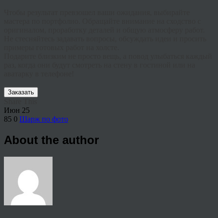
Чтобы результат превзошел ваши ожидания, выбирайте
мастера по портфолио. Обращайте внимание на сходство с
оригиналом, проработку деталей и общую атмосферу работ.
Не стесняйтесь задавать вопросы, обсуждать идеи и просить
примеры готовых работ на холсте.
Подарите близким не просто вещь, а повод улыбаться каждый
раз, когда они будут смотреть на стену в гостиной или на
аватарку в телефоне!
Заказать
Share This
Июн
25
85
0
Шарж по фото
About the author