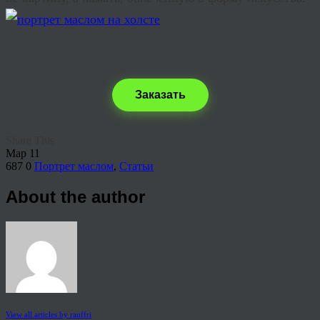
Заказать
Share This
Мар
11
687
0
Портрет маслом
,
Статьи
About the author
View all articles by rauffri