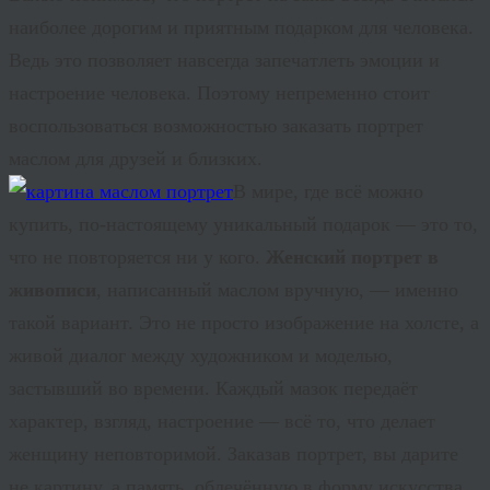
наиболее дорогим и приятным подарком для человека.
Ведь это позволяет навсегда запечатлеть эмоции и
настроение человека. Поэтому непременно стоит
воспользоваться возможностью заказать портрет
маслом для друзей и близких.
В мире, где всё можно
купить, по-настоящему уникальный подарок — это то,
что не повторяется ни у кого.
Женский портрет в
живописи
, написанный маслом вручную, — именно
такой вариант. Это не просто изображение на холсте, а
живой диалог между художником и моделью,
застывший во времени. Каждый мазок передаёт
характер, взгляд, настроение — всё то, что делает
женщину неповторимой. Заказав
портрет
, вы дарите
не картину, а память, облечённую в форму искусства.