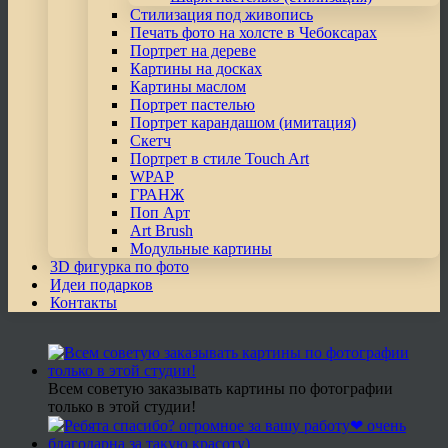
Стилизация под живопись
Печать фото на холсте в Чебоксарах
Портрет на дереве
Картины на досках
Картины маслом
Портрет пастелью
Портрет карандашом (имитация)
Скетч
Портрет в стиле Touch Art
WPAP
ГРАНЖ
Поп Арт
Art Brush
Модульные картины
3D фигурка по фото
Идеи подарков
Контакты
Всем советую заказывать картины по фотографии
только в этой студии!