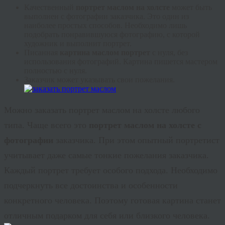
Качественный
портрет маслом на холсте
может быть
выполнен с фотографии заказчика. Это один из
наиболее простых способов. Необходимо лишь
подобрать понравившуюся фотографию, с которой
художник и выполнит портрет.
Писанная
картина маслом портрет
с нуля, без
использования фотографий. Картина пишется мастером
полностью с нуля.
Заказчик может указывать свои пожелания.
Можно заказать портрет маслом на холсте любого
типа. Чаще всего это
портрет маслом на холсте с
фотографии
заказчика. При этом опытный портретист
учитывает даже самые тонкие пожелания заказчика.
Каждый портрет требует особого подхода. Необходимо
подчеркнуть все достоинства и особенности
конкретного человека. Поэтому готовая картина станет
отличным подарком для себя или близкого человека.