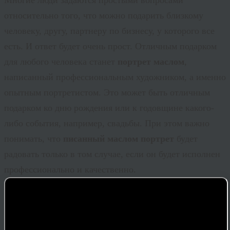
относительно того, что можно подарить близкому
человеку, другу, партнеру по бизнесу, у которого все
есть. И ответ будет очень прост. Отличным подарком
для любого человека станет
портрет маслом
,
написанный профессиональным художником, а именно
опытным портретистом. Это может быть отличным
подарком ко дню рождения или к годовщине какого-
либо события, например, свадьбы. При этом важно
понимать, что
писанный маслом портрет
будет
радовать только в том случае, если он будет исполнен
профессионально и качественно.