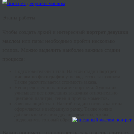
Этапы работы
Чтобы создать яркий и интересный
портрет девушки
маслом
или пары необходимо пройти несколько
этапов. Можно выделить наиболее важные стадии
процесса:
Подготовительный этап. На этой стадии
портрет
маслом по фотографии
утверждается с заказчиком.
Также рассчитывается стоимость заказа.
Непосредственно написание портрета. Художник
учитывает все пожелания заказчика относительно
цветовой палитры, теней и прочих моментов.
Завершающий этап. На этой стадии готовая картина
оформляется в выбранную рамку. Также можно
добавить какие-либо другие элементы, чтобы
подчеркнуть готовый образ.
Важно понимать, что портрет на заказ всегда считался