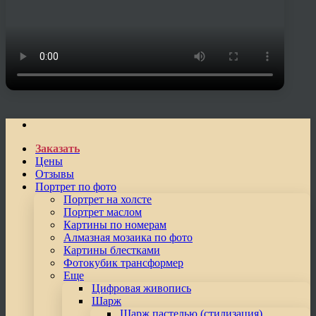
Заказать
Цены
Отзывы
Портрет по фото
Портрет на холсте
Портрет маслом
Картины по номерам
Алмазная мозаика по фото
Картины блестками
Фотокубик трансформер
Еще
Цифровая живопись
Шарж
Шарж пастелью (стилизация)