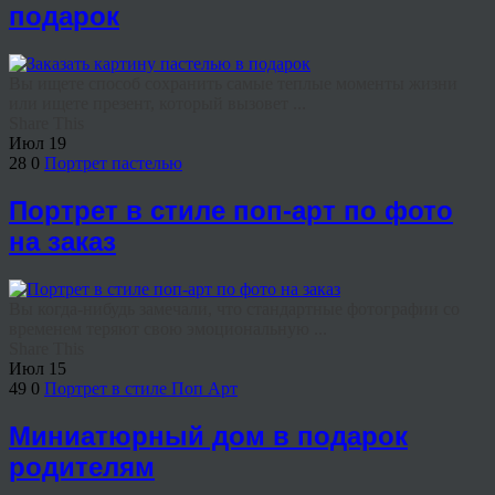
подарок
Вы ищете способ сохранить самые теплые моменты жизни
или ищете презент, который вызовет ...
Share This
Июл
19
28
0
Портрет пастелью
Портрет в стиле поп-арт по фото
на заказ
Вы когда-нибудь замечали, что стандартные фотографии со
временем теряют свою эмоциональную ...
Share This
Июл
15
49
0
Портрет в стиле Поп Арт
Миниатюрный дом в подарок
родителям