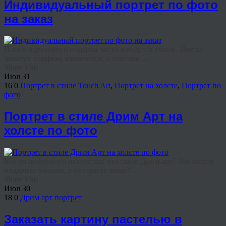
Индивидуальный портрет по фото
на заказ
Поиск идеального подарка часто заводит в тупик. Цветы
завянут, парфюм закончится, а техника ...
Share This
Июл
31
16
0
Портрет в стиле Touch Art
,
Портрет на холсте
,
Портрет по
фото
Портрет в стиле Дрим Арт на
холсте по фото
Магия цифрового искусства: что такое Дрим-арт? Вы хотите
подарить эмоции, а не просто вещь? ...
Share This
Июл
30
18
0
Дрим арт портрет
Заказать картину пастелью в