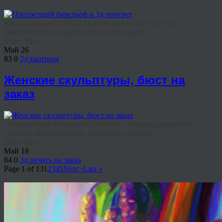
Когда цифровые технологии встречаются с ручным
мастерством, рождается объект, который ...
Share This
Май
26
83
0
3д картины
Женские скульптуры, бюст на
заказ
Современный интерьер стремится к индивидуальности.
Готовые штампованные аксессуары уже не ...
Share This
Май
18
84
0
3д печать на заказ
Page 1 of 13
1
2
3
4
5
Next ›
Last »