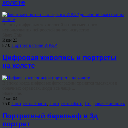
холсте
В эпоху цифровых технологий и повсеместного
использования нейросетей живое искусство ...
Share This
Июн
23
87
0
Портрет в стиле WPAP
Цифровая живопись и портреты
на холсте
В эпоху, когда цифровые фотографии хранятся тысячами в
облачных сервисах, люди всё чаще ...
Share This
Июн
04
75
0
Портрет на холсте
,
Портрет по фото
,
Цифровая живопись
Портретный барельеф и 3д
портрет