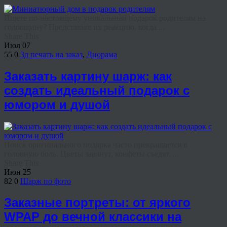
Ищете по-настоящему уникальный подарок родителям на
годовщину? Представьте их реакцию, когда ...
Share This
Июл
07
55
0
3д печать на заказ
,
Диорама
Заказать картину шарж: как
создать идеальный подарок с
юмором и душой
Поиск оригинального подарка часто превращается в
головную боль. Цветы завянут, конфеты съедят, ...
Share This
Июн
25
82
0
Шарж по фото
Заказные портреты: от яркого
WPAP до вечной классики на