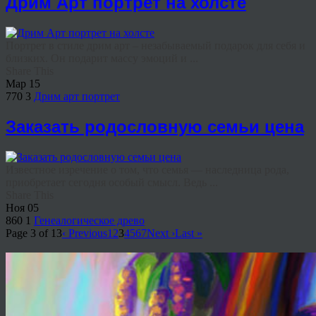
Дрим Арт портрет на холсте
Портрет в стиле дрим арт – незабываемый подарок для себя и
близких. Он подарит массу эмоций и ...
Share This
Мар
15
770
3
Дрим арт портрет
Заказать родословную семьи цена
Известное изречение о том, что семья — наследница рода,
приобретает сегодня особый смысл. Ведь ...
Share This
Ноя
05
860
1
Генеалогическое древо
Page 3 of 13
‹ Previous
1
2
3
4
5
6
7
Next ›
Last »