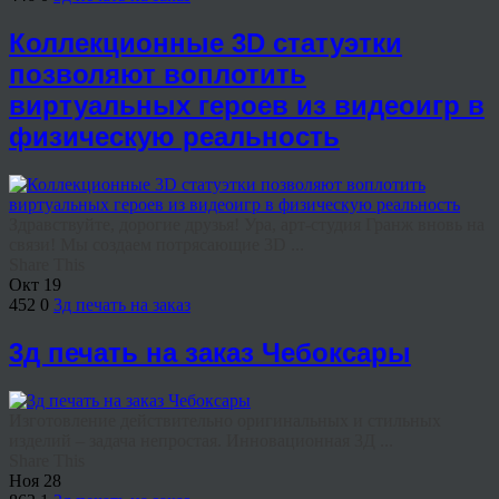
Коллекционные 3D статуэтки
позволяют воплотить
виртуальных героев из видеоигр в
физическую реальность
Здравствуйте, дорогие друзья! Ура, арт-студия Гранж вновь на
связи! Мы создаем потрясающие 3D ...
Share This
Окт
19
452
0
3д печать на заказ
3д печать на заказ Чебоксары
Изготовление действительно оригинальных и стильных
изделий – задача непростая. Инновационная 3Д ...
Share This
Ноя
28