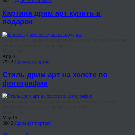
862
1
3д печать на заказ
Картина дрим арт купить в
подарок
Одно из актуальных направлений, которое активно набирает
обороты, пользуется спросом и ...
Share This
Апр
01
795
2
Дрим арт портрет
Стиль дрим арт на холсте по
фотографии
Яркие тона, любимый снимок, немного компьютерной
обработки и получится дрим арт на холсте ...
Share This
Мар
15
880
2
Дрим арт портрет