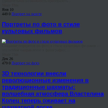
удивительная возможность преобразить ...
Share This
Янв
10
449
0
Портрет на холсте
Портреты по фото в стиле
культовых фильмов
Создание портретов по фото в стиле культовых фильмов —
это особое направление в фотографии, ...
Share This
Дек
26
479
0
Портрет по фото
3D технологии внесли
революционные изменения в
традиционные шахматы:
волшебная атмосфера Властелина
Колец теперь оживает на
шахматной доске