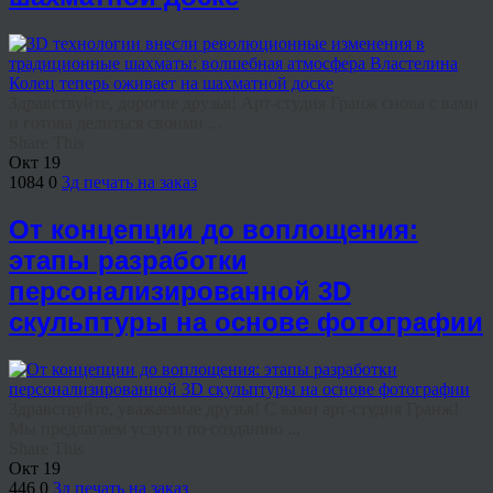
Здравствуйте, дорогие друзья! Арт-студия Гранж снова с вами
и готова делиться своими ...
Share This
Окт
19
1084
0
3д печать на заказ
От концепции до воплощения:
этапы разработки
персонализированной 3D
скульптуры на основе фотографии
Здравствуйте, уважаемые друзья! С вами арт-студия Гранж!
Мы предлагаем услуги по созданию ...
Share This
Окт
19
446
0
3д печать на заказ