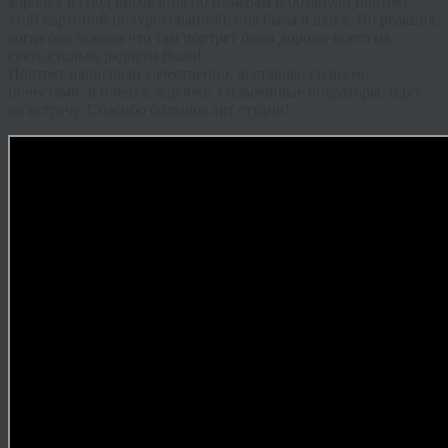
коробку из под рисования по номерам и обтянули портрет
этой картиной полурисованной, она была в шоке. Но реакция,
когда она поняла что там портрет была дороже всего на
свете,столько радости было!
Портрет нарисован качественно, доставлен со всеми
почестями, в пленке, коробке. Отзывчивые операторы, идут
на встречу. Спасибо большое арт студии!