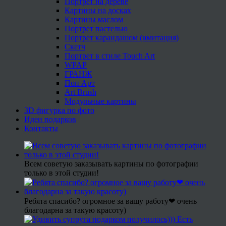
Портрет на дереве
Картины на досках
Картины маслом
Портрет пастелью
Портрет карандашом (имитация)
Скетч
Портрет в стиле Touch Art
WPAP
ГРАНЖ
Поп Арт
Art Brush
Модульные картины
3D фигурка по фото
Идеи подарков
Контакты
Всем советую заказывать картины по фотографии
только в этой студии!
Ребята спасибо? огромное за вашу работу❤ очень
благодарна за такую красоту)