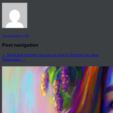
View all articles by Nik
Post navigation
←
Мужской портрет маслом на холсте
Портрет на заказ
Чебоксары
→