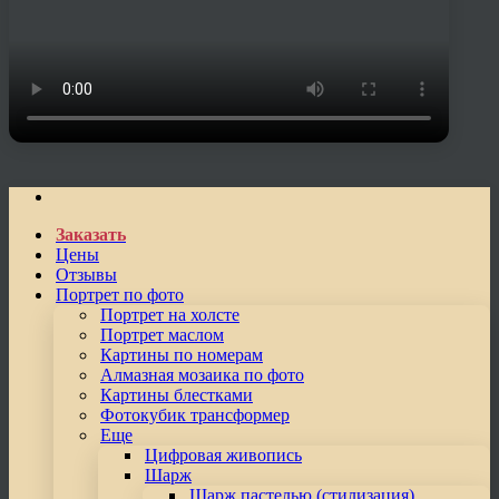
Заказать
Цены
Отзывы
Портрет по фото
Портрет на холсте
Портрет маслом
Картины по номерам
Алмазная мозаика по фото
Картины блестками
Фотокубик трансформер
Еще
Цифровая живопись
Шарж
Шарж пастелью (стилизация)