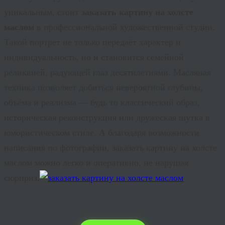
уникальным, стоит
заказать картину на холсте
маслом
в профессиональной художественной студии.
Такой портрет не только передаёт характер и
индивидуальность, но и становится семейной
реликвией, радующей глаз десятилетиями. Масляная
техника позволяет добиться невероятной глубины,
объёма и реализма — будь то классический образ,
историческая реконструкция или дружеская шутка в
юмористическом стиле. А благодаря возможности
написания по фотографии,
заказать картину на холсте
маслом
можно легко и оперативно, не нарушая
сюрприз.