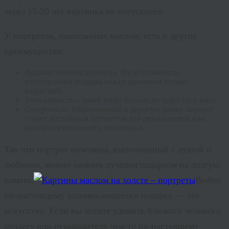
через 15-20 лет картинка не потускнеет.
У портретов, написанных маслом, есть и другие
преимущества:
Художественная ценность. Из-за сложности
изготовления подарка она со временем только
возрастает.
Уникальность – такой вещи больше не будет ни у кого.
Статусность
. Обрамленный в дорогую рамку портрет
станет достойным презентом для руководителя или
высокопоставленного чиновника.
Так что портрет мужчины, выполненный с душой и
любовью, можно назвать лучшим подарком на долгую
память.
Выбор
по-настоящему запоминающегося подарка — это
искусство. Если вы хотите удивить близкого человека,
коллегу или руководителя чем-то по-настоящему