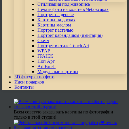
Стилизация под живопись
Печать фото на холсте в Чебоксарах
Портрет на дереве
Картины на досках
Картины маслом
Портрет пастелью
Портрет карандашом (имитация)
Скетч
Портрет в стиле Touch Art
WPAP
ГРАНЖ
Поп Арт
Art Brush
Модульные картины
3D фигурка по фото
Идеи подарков
Контакты
Всем советую заказывать картины по фотографии
только в этой студии!