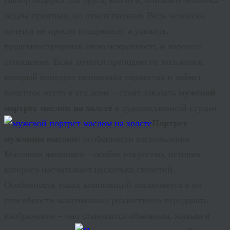
задача приятная, но ответственная. Ведь человека
хочется не просто поздравить, а удивить,
продемонстрировав свою искренность и хорошее
отношение. Если хочется преподнести эксклюзив,
который порадует виновника торжества и займет
почетное место в его доме – стоит заказать
мужской
портрет маслом на холсте
в художественной студии.
Портрет
мужчины маслом:
особенности изготовления
Масляная живопись – особое искусство, история
которого насчитывает несколько столетий.
Особенность таких композиций заключается в их
способности максимально реалистично передавать
изображение – оно становится объемным, живым и