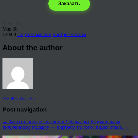
Заказать
Share This
Мар
28
1204
0
Портрет маслом
портрет маслом
About the author
View all articles by Nik
Post navigation
←
Заказать портрет маслом в Чебоксарах
Безумно рады
полученному подарку — портрету по фото, видео отзыв.
→