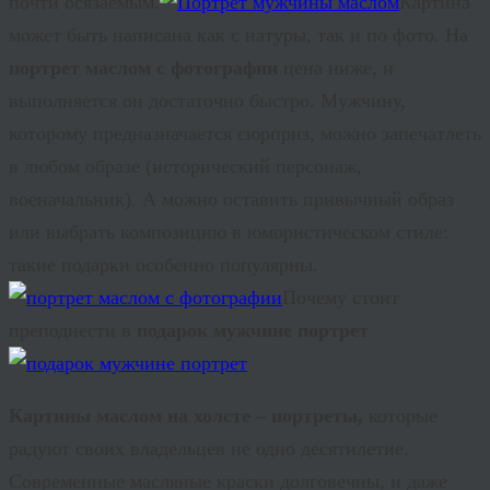
почти осязаемым.
Картина
может быть написана как с натуры, так и по фото. На
портрет маслом с фотографии
цена ниже, и
выполняется он достаточно быстро. Мужчину,
которому предназначается сюрприз, можно запечатлеть
в любом образе (исторический персонаж,
военачальник). А можно оставить привычный образ
или выбрать композицию в юмористическом стиле:
такие подарки особенно популярны.
Почему стоит
преподнести в
подарок мужчине портрет
Картины маслом на холсте – портреты,
которые
радуют своих владельцев не одно десятилетие.
Современные масляные краски долговечны, и даже