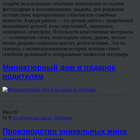
создаём эксклюзивные объёмные композиции по вашим
фотографиям и воспоминаниям: свадьбы, дни рождения,
путешествия, корпоративные события или семейные
моменты. Каждая работа — это ручная работа с проработкой
мельчайших деталей: позы персонажей, окружение,
освещение, атмосфера. Используем качественные материалы
— полимерную глину, эпоксидную смолу, дерево, металл —
чтобы диорама сохраняла красоту десятилетиями. Это не
сувенир, а материализованная история, которая станет
семейной реликвией и центральным элементом интерьера.
Миниатюрный дом в подарок
родителям
Ищете по-настоящему уникальный подарок родителям на
годовщину? Представьте их реакцию, когда ...
Share This
Июл
07
61
0
3д печать на заказ
,
Диорама
Производство уникальных мини
диорам на заказ