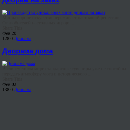
Миниатюрное искусство переживает настоящий ренессанс.
От любителей настольных игр до ...
Share This
Фев
20
128
0
Диорама
Диорама дома
В современном мире стандартные сувениры уже не способны
передать атмосферу уюта и исторического ...
Share This
Фев
02
138
0
Диорама