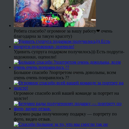
Ребята спасибо? огромное за вашу работу❤ очень
благодарна за такую красоту)
Удивить супруга подарком получилось))) Есть подруги-
художники, оценили!
Большое спасибо ?портретом очень довольны, всем
очень очень понравилось ??
Огромное спасибо всей вашей команде за портрет на
холсте!
Безумно рады полученному подарку — портрету по
фото, видео отзыв.