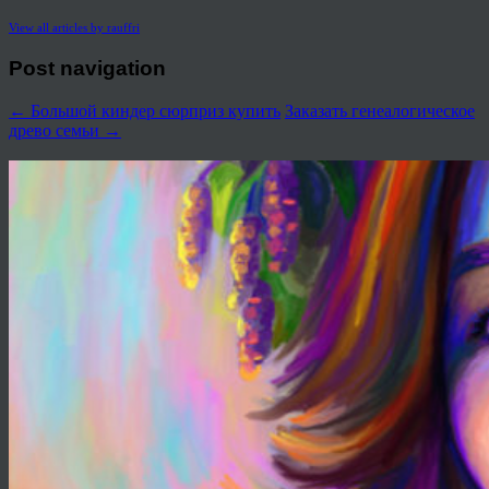
View all articles by rauffri
Post navigation
←
Большой киндер сюрприз купить
Заказать генеалогическое
древо семьи
→