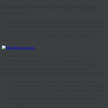
Мозабрик
: фото
конструктор
для создания
портретов
Конструктор, который был представлен покупателям в 2020
году, позволяет собрать любую картину в стиле «
пиксель
-арт».
С его помощью удается создать портрет близкого человека,
абстракцию, пейзаж – настоящее украшение квартиры или
офиса.
Mozabrick
, купить
который можно по доступной для таких
креативных подарков цене – это универсальный пазл с
деталями мозаики пяти цветов, крепежными пластинами,
скотчем для фиксации картины на стене и картонной
подставкой. Процедура сборки пазла проста, но увлекательна:
Получатель заходит на сайт производителя, вводит
шестизначный код из коробки и загружает фотографию.
На электронную почту приходит детальная инструкция
по сборке изображения.
Теперь можно приступать к творческому процессу:
начать собирать картину самостоятельно или всей
семьей.