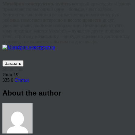
Мозабрик
конструктор, купить
который арт-студия «
Гранж
»
предлагает по выгодной цене – больше, чем подарок.
Увлекательная новинка развивает мелкую моторику рук
ребенка, помогает интересно и весело провести досуг,
увековечивает любимое изображение. Независимо от того,
кому предназначается
Mozabrik
– лучшему другу, любимой
теще, строгому начальнику – он будет оценен по достоинству
и никогда не окажется забытым на дне шкафа.
Заказать
Share This
Июн
19
335
0
Статьи
About the author