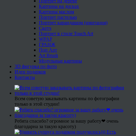
Портрет на дереве
Картины на досках
Картины маслом
Портрет пастелью
Портрет карандашом (имитация)
Скетч
Портрет в стиле Touch Art
WPAP
ГРАНЖ
Поп Арт
Art Brush
Модульные картины
3D фигурка по фото
Идеи подарков
Контакты
Всем советую заказывать картины по фотографии
только в этой студии!
Ребята спасибо? огромное за вашу работу❤ очень
благодарна за такую красоту)