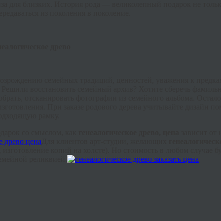
за для близких. История рода — великолепный подарок не толь
редаваться из поколения в поколение.
неалогическое древо
 возрождению семейных традиций, ценностей, уважения к предка
ату. Решили восстановить семейный архив? Хотите сберечь фамил
брать, отсканировать фотографии из семейного альбома. Осталос
изготовления. При заказе родового дерева учитывайте дизайн по
подходящую рамку.
дарок со смыслом, как
генеалогическое древо, цена
зависит от 
Для клиентов арт-студии, желающих
генеалогическ
изготовление копий на холсте). Но стоимость в любом случае бу
емейной реликвией.