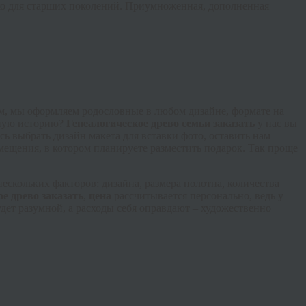
ко для старших поколений. Приумноженная, дополненная
м, мы оформляем родословные в любом дизайне, формате на
ьную историю?
Генеалогическое древо семьи заказать
у нас вы
ь выбрать дизайн макета для вставки фото, оставить нам
мещения, в котором планируете разместить подарок. Так проще
нескольких факторов: дизайна, размера полотна, количества
ое древо заказать
,
цена
рассчитывается персонально, ведь у
дет разумной, а расходы себя оправдают – художественно