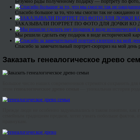
Безумно рады полученному подарку — портрету по фото,
Спасибо большое за то, что мы смогли так не ожиданно
ЗАКАЗЫВАЛИ ПОРТРЕТ ПО ФОТО ДЛЯ ДОЧКИ КО ДН
Мы решили сделать ему подарок в виде исторической кар
Спасибо за замечательный портрет-сюрприз на мой день 
Заказать генеалогическое древо се
Большое число наших современников стремятся сохранить для 
этом
генеалогическое древо семьи
— уникальная история рода
Прежде люди не особенно задумывались о таком понятии, как
семейным традициям предков, хотят узнать побольше фактов, о
правнукам.