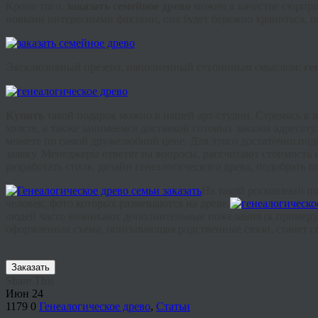
Кроме того,
заказать семейное древо
можно в качестве сюрпри
новыми интересными фактами, она будет бережно храниться, пе
Эксклюзивный презент, наполненный глубинным смыслом:
ге
Купить
такой подарок можно в нашей арт-студии. Стремясь к
холсте, а также занимаемся доставкой готовых заказов адрес
можете по самой дружелюбной цене. Для этого достаточно подо
заявку. Менеджеры ответят на вопросы, рассчитают стоимость 
разработать стиль, дизайн генеалогического древа, подобрать 
На такой роскошный по
человек, фото которых размещаются на древе.
людей часто возникают дополнительные пожелания (к примеру, 
оформленная схема, описывающая родственные связи, станет с
Заказать
Share This
Июн
24
1179
0
Генеалогическое древо
,
Статьи