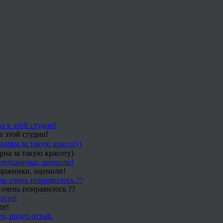
в этой студии!
рна за такую красоту)
удожники, оценили!
 очень понравилось ??
те!