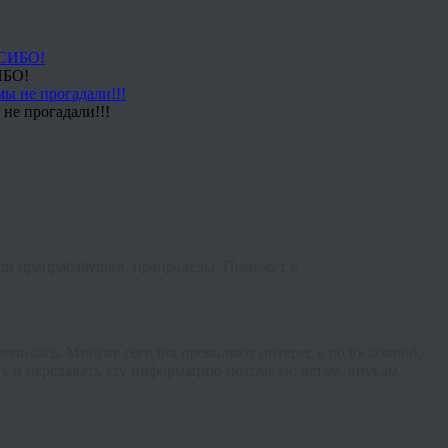
ИБО!
не прогадали!!!
ыли прапрабабушки, прапрадеды. Поможет в
менилась. Многие сегодня проявляют интерес к родословной,
ь и передавать эту информацию потомкам: детям, внукам,