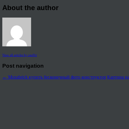
About the author
View all articles by rauffri
Post navigation
←
Mozabrick купить бесконечный фото конструктор
Картина на