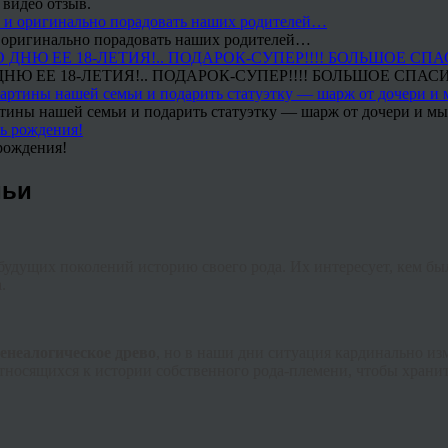
 видео отзыв.
 и оригинально порадовать наших родителей…
Ю ЕЕ 18-ЛЕТИЯ!.. ПОДАРОК-СУПЕР!!!! БОЛЬШОЕ СПАС
тины нашей семьи и подарить статуэтку — шарж от дочери и мы 
рождения!
мьи
будущих поколений историю своего рода. Их интересует, кем б
.
генеалогическое древо
, но в наши дни ситуация кардинально из
тносящихся к истории собственного рода-племени, чтобы хранит