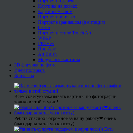
Портрет на дереве
Картины на досках
Картины маслом
Портрет пастелью
Портрет карандашом (имитация)
Скетч
Портрет в стиле Touch Art
WPAP
ГРАНЖ
Поп Арт
Art Brush
Модульные картины
3D фигурка по фото
Идеи подарков
Контакты
Всем советую заказывать картины по фотографии
только в этой студии!
Ребята спасибо? огромное за вашу работу❤ очень
благодарна за такую красоту)