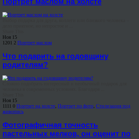
Портрет маслом на холсте
Выбор подарка для друга, коллеги или близкого человека –
дело приятное, но непростое и ...
Share This
Ноя
15
1201
2
Портрет маслом
Что подарить на годовщину
родителям?
Сложно подобрать интересный и необычный подарок для
человека в современных условиях. Благодаря ...
Share This
Ноя
15
1111
0
Портрет на холсте
,
Портрет по фото
,
Стилизация под
живопись
Фотографичная точность
пастельных мелков, он оценит по