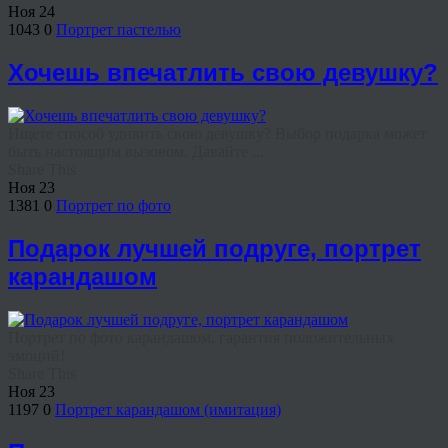
Ноя
24
1043
0
Портрет пастелью
Хочешь впечатлить свою девушку?
Ищете способ удивить свою девушку? Выбор подарка может
быть настоящим вызовом. Давайте ...
Share This
Ноя
23
1381
0
Портрет по фото
Подарок лучшей подруге, портрет
карандашом
Портрет по фото карандашом, гарантия положительных
эмоций!
Share This
Ноя
23
1197
0
Портрет карандашом (имитация)