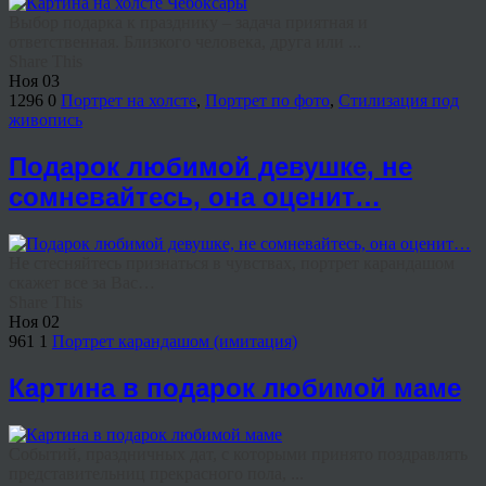
Выбор подарка к празднику – задача приятная и
ответственная. Близкого человека, друга или ...
Share This
Ноя
03
1296
0
Портрет на холсте
,
Портрет по фото
,
Стилизация под
живопись
Подарок любимой девушке, не
сомневайтесь, она оценит…
Не стесняйтесь признаться в чувствах, портрет карандашом
скажет все за Вас…
Share This
Ноя
02
961
1
Портрет карандашом (имитация)
Картина в подарок любимой маме
Событий, праздничных дат, с которыми принято поздравлять
представительниц прекрасного пола, ...