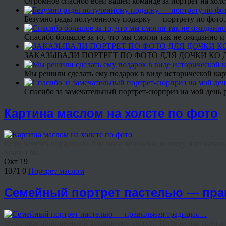
Огромное спасибо всей вашей команде за портрет на холс
Безумно рады полученному подарку — портрету по фото,
Спасибо большое за то, что мы смогли так не ожиданно
ЗАКАЗЫВАЛИ ПОРТРЕТ ПО ФОТО ДЛЯ ДОЧКИ КО ДН
Мы решили сделать ему подарок в виде исторической кар
Спасибо за замечательный портрет-сюрприз на мой день 
Картина маслом на холсте по фото
Если хочется порадовать близкого человека, коллегу или начал
Share This
Окт
19
1071
0
Портрет маслом
Семейный портрет пастелью — пр
Отличное дополнение к домашнему уюту… Интересная идея для 