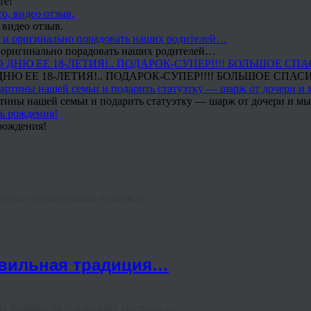
те!
 видео отзыв.
 и оригинально порадовать наших родителей…
Ю ЕЕ 18-ЛЕТИЯ!.. ПОДАРОК-СУПЕР!!!! БОЛЬШОЕ СПАС
тины нашей семьи и подарить статуэтку — шарж от дочери и мы 
рождения!
ьника оригинальным подарком – ...
авильная традиция…
подарка на годовщину свадьбы, ...