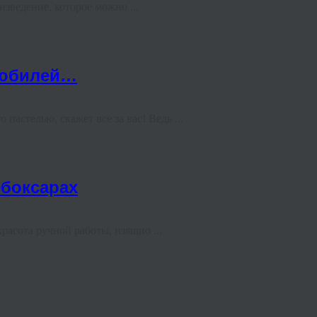
зведение, которое можно ...
 юбилей…
астелью, скажет все за вас! Ведь ...
боксарах
асота ручной работы, изящно ...