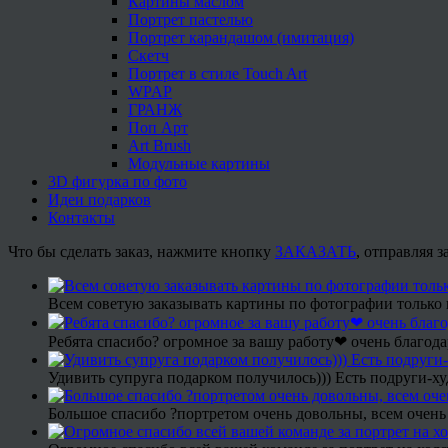
Картины маслом
Портрет пастелью
Портрет карандашом (имитация)
Скетч
Портрет в стиле Touch Art
WPAP
ГРАНЖ
Поп Арт
Art Brush
Модульные картины
3D фигурка по фото
Идеи подарков
Контакты
Что бы сделать заказ, нажмите кнопку
ЗАКАЗАТЬ
, отправляя 
Всем советую заказывать картины по фотографии только 
Ребята спасибо? огромное за вашу работу❤ очень благода
Удивить супруга подарком получилось))) Есть подруги-х
Большое спасибо ?портретом очень довольны, всем очень