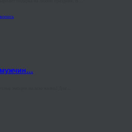
риант подарка на любой праздник. В ...
вопись
х мужчин…
етлые эмоции на всю жизнь! Для ...