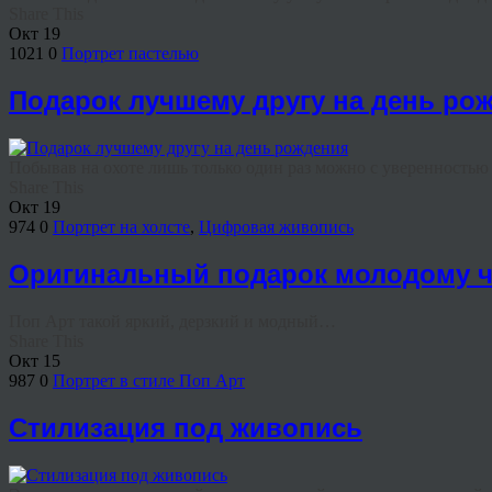
Share This
Окт
19
1021
0
Портрет пастелью
Подарок лучшему другу на день ро
Побывав на охоте лишь только один раз можно с уверенностью ск
Share This
Окт
19
974
0
Портрет на холсте
,
Цифровая живопись
Оригинальный подарок молодому ч
Поп Арт такой яркий, дерзкий и модный…
Share This
Окт
15
987
0
Портрет в стиле Поп Арт
Стилизация под живопись