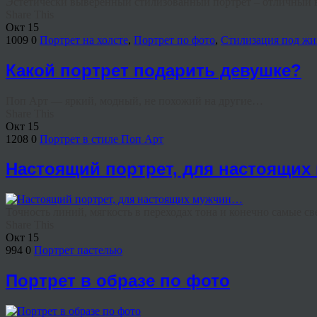
Эстетически выверенный стилизованный портрет – отличный ва
Share This
Окт
15
1009
0
Портрет на холсте
,
Портрет по фото
,
Стилизация под жи
Какой портрет подарить девушке?
Поп Арт — яркий, модный, не похожий на другие…
Share This
Окт
15
1208
0
Портрет в стиле Поп Арт
Настоящий портрет, для настоящи
Точность линий, мягкость в переходах тона и конечно самые св
Share This
Окт
15
994
0
Портрет пастелью
Портрет в образе по фото