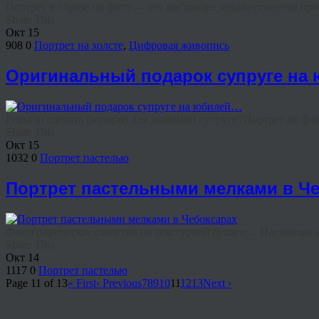
Портрет в образе по фото — это настоящее художественное прои
Share This
Окт
15
908
0
Портрет на холсте
,
Цифровая живопись
Оригинальный подарок супруге на
Решили сделать сюрприз для любимой супруги?Портрет по фото п
Share This
Окт
15
1032
0
Портрет пастелью
Портрет пастельными мелками в Че
Фотографическое сходство на текстурной бумаге… Настоящая кр
Share This
Окт
14
1117
0
Портрет пастелью
Page 11 of 13
« First
‹ Previous
7
8
9
10
11
12
13
Next ›